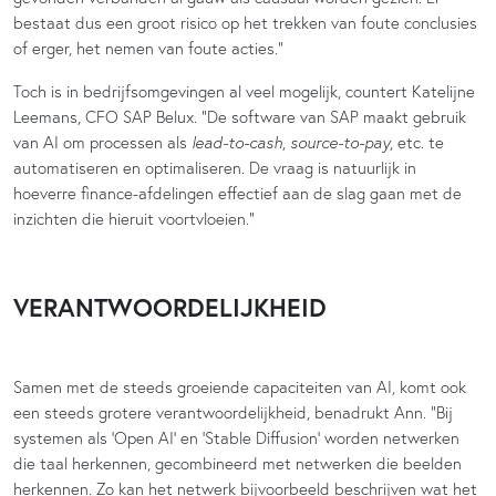
bestaat dus een groot risico op het trekken van foute conclusies
of erger, het nemen van foute acties.”
Toch is in bedrijfsomgevingen al veel mogelijk, countert Katelijne
Leemans, CFO SAP Belux. “De software van SAP maakt gebruik
van AI om processen als
lead-to-cash
,
source-to-pay
, etc. te
automatiseren en optimaliseren. De vraag is natuurlijk in
hoeverre finance-afdelingen effectief aan de slag gaan met de
inzichten die hieruit voortvloeien.”
VERANTWOORDELIJKHEID
Samen met de steeds groeiende capaciteiten van AI, komt ook
een steeds grotere verantwoordelijkheid, benadrukt Ann. “Bij
systemen als ‘Open AI’ en ‘Stable Diffusion’ worden netwerken
die taal herkennen, gecombineerd met netwerken die beelden
herkennen. Zo kan het netwerk bijvoorbeeld beschrijven wat het