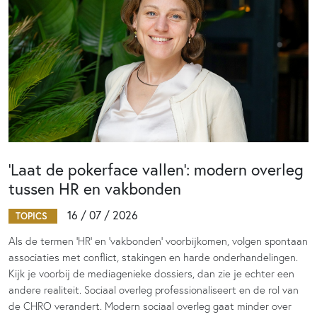
‘Laat de pokerface vallen’: modern overleg
tussen HR en vakbonden
16 / 07 / 2026
TOPICS
Als de termen 'HR' en 'vakbonden' voorbijkomen, volgen spontaan
associaties met conflict, stakingen en harde onderhandelingen.
Kijk je voorbij de mediagenieke dossiers, dan zie je echter een
andere realiteit. Sociaal overleg professionaliseert en de rol van
de CHRO verandert. Modern sociaal overleg gaat minder over