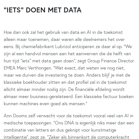
“IETS” DOEN MET DATA
Hoe dan ook zal het gebruik van data en AI in de toekomst
alleen maar toenemen, daar waren alle deelnemers het over
eens. Bij chemiefabrikant Lubrizol anticiperen ze daar al op. “We
zijn al een handvol mensen aan het aanwerven die de helft van
hun tijd “iets” met data gaan doen”, zegt Group Finance Director
EMEA Marc Verthongen. “Wat exact, dat weten we nog niet,
maar we durven die investering te doen. Anders blijf je met de
klassieke boekhouder zitten en dat profiel zal in de toekomst
allicht almaar minder nodig zijn. De financiële afdeling wordt
almaar meer business-gerelateerd. Een klassieke factuur boeken
kunnen machines even goed als mensen.”
Ann Dooms zelf verwacht voor de toekomst vooral veel van AI in
medische toepassingen. “Ons DNA is eigenlijk niks meer dan een
combinatie van letters en dus geknipt voor kunstmatige
intelligentie”, zegt ze. “Zeker als binnenkort de computerkracht