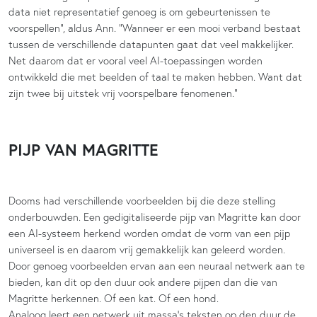
data niet representatief genoeg is om gebeurtenissen te
voorspellen”, aldus Ann. “Wanneer er een mooi verband bestaat
tussen de verschillende datapunten gaat dat veel makkelijker.
Net daarom dat er vooral veel AI-toepassingen worden
ontwikkeld die met beelden of taal te maken hebben. Want dat
zijn twee bij uitstek vrij voorspelbare fenomenen.”
PIJP VAN MAGRITTE
Dooms had verschillende voorbeelden bij die deze stelling
onderbouwden. Een gedigitaliseerde pijp van Magritte kan door
een AI-systeem herkend worden omdat de vorm van een pijp
universeel is en daarom vrij gemakkelijk kan geleerd worden.
Door genoeg voorbeelden ervan aan een neuraal netwerk aan te
bieden, kan dit op den duur ook andere pijpen dan die van
Magritte herkennen. Of een kat. Of een hond.
Analoog leert een netwerk uit massa’s teksten op den duur de