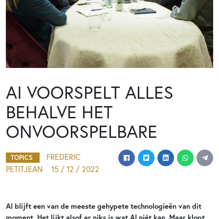
AI VOORSPELT ALLES
BEHALVE HET
ONVOORSPELBARE
FREDERIC
TOPICS
PETITJEAN
15 / 12 / 2022
AI blijft een van de meeste gehypete technologieën van dit
moment. Het lijkt alsof er niks is wat AI niét kan. Maar klopt