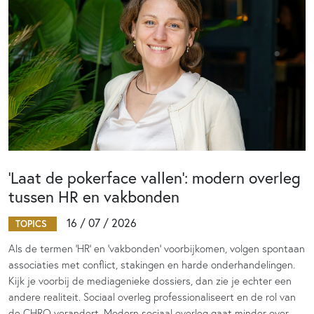
‘Laat de pokerface vallen’: modern overleg
tussen HR en vakbonden
16 / 07 / 2026
TOPICS
Als de termen 'HR' en 'vakbonden' voorbijkomen, volgen spontaan
associaties met conflict, stakingen en harde onderhandelingen.
Kijk je voorbij de mediagenieke dossiers, dan zie je echter een
andere realiteit. Sociaal overleg professionaliseert en de rol van
de CHRO verandert. Modern sociaal overleg gaat minder over