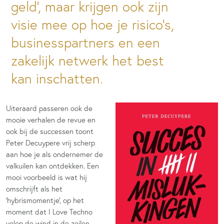
geld’, maar krijgen ook zijn
visie mee op hoe je risico’s,
businesspartners en een
zakelijk netwerk het best
kan inschatten.
Uiteraard passeren ook de
mooie verhalen de revue en
ook bij de successen toont
Peter Decuypere vrij scherp
aan hoe je als ondernemer de
valkuilen kan ontdekken. Een
mooi voorbeeld is wat hij
omschrijft als het
‘hybrismomentje’, op het
moment dat I Love Techno
volop de wind in de zeilen