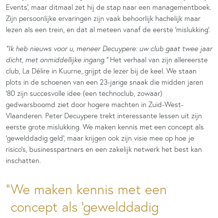
Events’, maar ditmaal zet hij de stap naar een managementboek.
Zijn persoonlijke ervaringen zijn vaak behoorlijk hachelijk maar
lezen als een trein, en dat al meteen vanaf de eerste ‘mislukking’.
“Ik heb nieuws voor u, meneer Decuypere: uw club gaat twee jaar
dicht, met onmiddellijke ingang.”
Het verhaal van zijn allereerste
club, La Délire in Kuurne, grijpt de lezer bij de keel. We staan
plots in de schoenen van een 23-jarige snaak die midden jaren
’80 zijn succesvolle idee (een technoclub, zowaar)
gedwarsboomd ziet door hogere machten in Zuid-West-
Vlaanderen. Peter Decuypere trekt interessante lessen uit zijn
eerste grote mislukking. We maken kennis met een concept als
‘gewelddadig geld’, maar krijgen ook zijn visie mee op hoe je
risico’s, businesspartners en een zakelijk netwerk het best kan
inschatten.
We maken kennis met een
concept als ‘gewelddadig