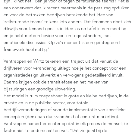
zijn”, klinkt het. “Ben je voor of tegen zelfsturende teams? Het is
een onderwerp dat ik recent meermaals in de pers zag opduiken
en voor de betrokken bedrijven betekende het idee van
‘zelfsturende teams’ telkens iets anders. Dat fenomeen doet zich
dikwijls voor. Iemand gooit zo’n idee los op tafel in een meeting
en je hebt meteen hevige voor- en tegenstanders, met
emotionele discussies. Op zo’n moment is een geïntegreerd
framework heel nuttig.”
Vantrappen en Wirtz tekenen een traject uit dat vanuit de
drijfveren voor verandering uitlegt hoe je het concept voor een
organisatiedesign uitwerkt en vervolgens gedetailleerd invult.
Daarna krijgen ook de transitiefase en het maken van
bijsturingen een grondige uitwerking.
Het model is ruim toepasbaar: in grote en kleine bedrijven, in de
private en in de publieke sector, voor totale
bedrijfsveranderingen of voor de implementatie van specifieke
concepten (denk aan duurzaamheid of content marketing).
Vantrappen hamert er echter op dat in elk proces de menselijke
factor niet te onderschatten valt. “Dat zie je al bij de