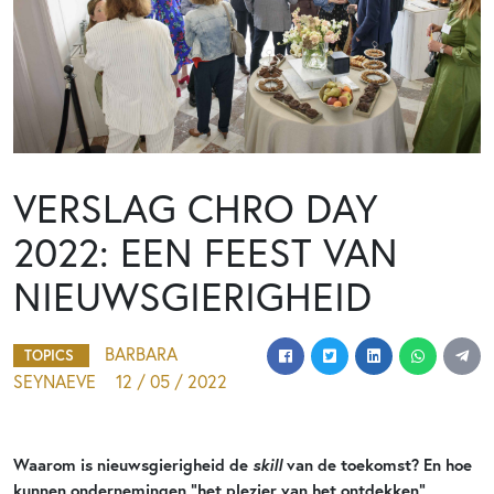
VERSLAG CHRO DAY
2022: EEN FEEST VAN
NIEUWSGIERIGHEID
BARBARA
TOPICS
SEYNAEVE
12 / 05 / 2022
skill
Waarom is nieuwsgierigheid de
van de toekomst? En hoe
kunnen ondernemingen “het plezier van het ontdekken”