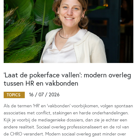
‘Laat de pokerface vallen’: modern overleg
tussen HR en vakbonden
16 / 07 / 2026
TOPICS
Als de termen 'HR' en 'vakbonden' voorbijkomen, volgen spontaan
associaties met conflict, stakingen en harde onderhandelingen.
Kijk je voorbij de mediagenieke dossiers, dan zie je echter een
andere realiteit. Sociaal overleg professionaliseert en de rol van
de CHRO verandert. Modern sociaal overleg gaat minder over