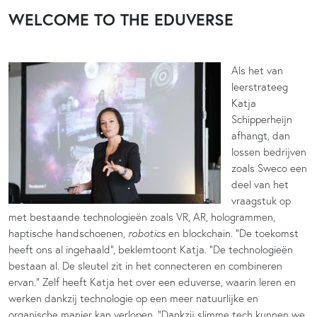
WELCOME TO THE EDUVERSE
Als het van
leerstrateeg
Katja
Schipperheijn
afhangt, dan
lossen bedrijven
zoals Sweco een
deel van het
vraagstuk op
met bestaande technologieën zoals VR, AR, hologrammen,
haptische handschoenen,
robotics
en blockchain. “De toekomst
heeft ons al ingehaald”, beklemtoont Katja. “De technologieën
bestaan al. De sleutel zit in het connecteren en combineren
ervan.” Zelf heeft Katja het over een eduverse, waarin leren en
werken dankzij technologie op een meer natuurlijke en
organische manier kan verlopen. “Dankzij slimme tech kunnen we