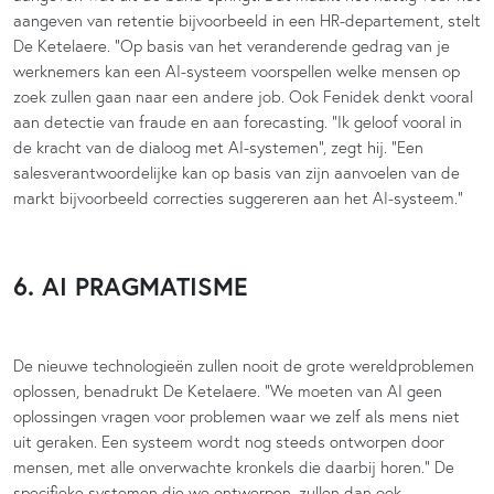
aangeven van retentie bijvoorbeeld in een HR-departement, stelt
De Ketelaere. “Op basis van het veranderende gedrag van je
werknemers kan een AI-systeem voorspellen welke mensen op
zoek zullen gaan naar een andere job. Ook Fenidek denkt vooral
aan detectie van fraude en aan forecasting. “Ik geloof vooral in
de kracht van de dialoog met AI-systemen”, zegt hij. “Een
salesverantwoordelijke kan op basis van zijn aanvoelen van de
markt bijvoorbeeld correcties suggereren aan het AI-systeem.”
6. AI PRAGMATISME
De nieuwe technologieën zullen nooit de grote wereldproblemen
oplossen, benadrukt De Ketelaere. “We moeten van AI geen
oplossingen vragen voor problemen waar we zelf als mens niet
uit geraken. Een systeem wordt nog steeds ontworpen door
mensen, met alle onverwachte kronkels die daarbij horen.” De
specifieke systemen die we ontwerpen, zullen dan ook