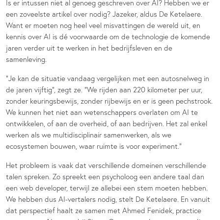
Is er intussen niet al genoeg geschreven over AI? Hebben we er
een zoveelste artikel over nodig? Jazeker, aldus De Ketelaere.
Want er moeten nog heel veel misvattingen de wereld uit, en
kennis over AI is dé voorwaarde om de technologie de komende
jaren verder uit te werken in het bedrijfsleven en de
samenleving.
“Je kan de situatie vandaag vergelijken met een autosnelweg in
de jaren vijftig”, zegt ze. “We rijden aan 220 kilometer per uur,
zonder keuringsbewijs, zonder rijbewijs en er is geen pechstrook.
We kunnen het niet aan wetenschappers overlaten om AI te
ontwikkelen, of aan de overheid, of aan bedrijven. Het zal enkel
werken als we multidisciplinair samenwerken, als we
ecosystemen bouwen, waar ruimte is voor experiment.”
Het probleem is vaak dat verschillende domeinen verschillende
talen spreken. Zo spreekt een psycholoog een andere taal dan
een web developer, terwijl ze allebei een stem moeten hebben.
We hebben dus AI-vertalers nodig, stelt De Ketelaere. En vanuit
dat perspectief haalt ze samen met Ahmed Fenidek, practice