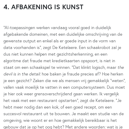
4. AFBAKENING IS KUNST
“AI-toepassingen werken vandaag vooral goed in duidelijk
afgebakende domeinen, met een duidelijke omschrijving van de
gewenste output en enkel als er goede input in de vorm van
data voorhanden is”, zegt De Ketelaere. Een schaakrobot zal je
dus niet kunnen helpen met gezichtsherkenning, en een
algoritme dat fraude met kredietkaarten opspoort, is niet in
staat om een schaakspel te winnen. “Dat klinkt logisch, maar
the
devil is in the detail
: hoe baken je fraude precies af? Hoe herken
je een gezicht? Zaken die we als mensen vrij gemakkelijk “weten”,
vallen vaak moeilijk te vatten in een computersysteem. Dus moet
je hier ook weer grensoverschrijdend gaan werken. Ik vergelijk
het vaak met een restaurant opstarten”, zegt de Ketelaere. “Je
hebt meer nodig dan een kok, of een goed recept, om een
succesvol restaurant uit te bouwen. Je maakt een studie van de
omgeving, wie woont er en hoe gemakkelijk bereikbaar is het
gebouw dat je op het oog hebt? Met andere woorden: wat is je