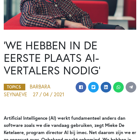
‘WE HEBBEN IN DE
EERSTE PLAATS AI-
VERTALERS NODIG’
BARBARA
TOPICS
SEYNAEVE
27 / 04 / 2021
Artificial Intelligence (AI) werkt fundamenteel anders dan
software zoals we die vandaag gebruiken, zegt Mieke De
Ketelaere, program director AI bij imec. Net daarom zijn we er
zo ongerust over. Onbekend maakt onbemind. We hebben in