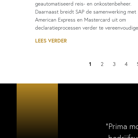
geautomatiseerd reis- en onkostenbeheer.
Daarnaast breidt SAP de samenwerking met
American Express en Mastercard uit om
declaratieprocessen verder te vereenvoudige
LEES VERDER
1
2
3
4
“Prima m