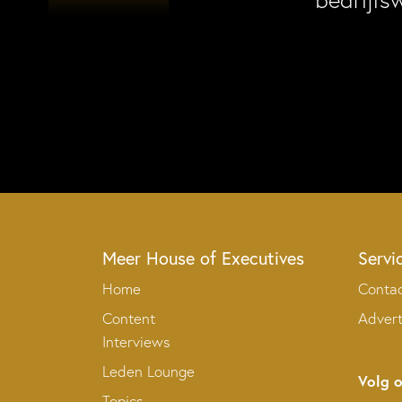
bedrijfs
Meer House of Executives
Servi
Home
Conta
Content
Adver
Interviews
Leden Lounge
Volg 
Topics