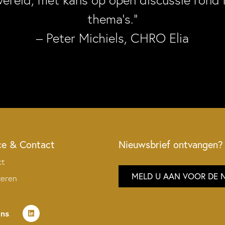
wereld, met kans op open discussie rond 
thema’s.”
– Peter Michiels, CHRO Elia
ce & Contact
Nieuwsbrief ontvangen?
ct
MELD U AAN VOOR DE 
teren
ons