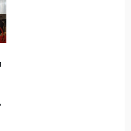
g
e
-