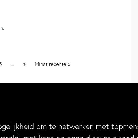
n.
5
»
Minst recente »
...
ogelijkheid om te netwerken met topmens