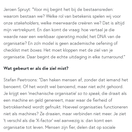
Jeroen Spruyt: “Voor mij begint het bij de bestaansreden:
waarom bestaan we? Welke rol van betekenis spelen wij voor
onze
stakeholders
, welke meerwaarde creëren we? Dat is altijd
mijn vertrekpunt. En dan komt de vraag: hoe vertaal je die
waarde naar een werkbaar
operating model
, het DNA van de
organisatie? En zo’n model is geen academische oefening of
checklist met
boxes
. Het moet kloppen met de ziel van je
organisatie. Daar begint de echte uitdaging in elke
turnaround
.”
Wat gebeurt er als die ziel mist?
Stefan Peetroons: “Dan haken mensen af, zonder dat iemand het
benoemt. Of het wordt wel benoemd, maar niet echt gehoord.
Je krijgt een ‘mechanische organisatie’
so to speak
, die draait als
een machine en geld genereert, maar waar de fierheid of
betrokkenheid wordt gefnuikt. Hoeveel organisaties functioneren
niet als machines? Ze draaien, maar verbinden niet meer. Je ziet
‘t verschil als die ‘X-factor’ wel aanwezig is: dan komt een
organisatie tot leven. Mensen zijn fier, delen dat op sociale