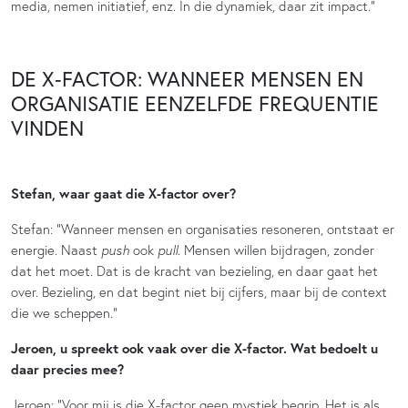
media, nemen initiatief, enz. In die dynamiek, daar zit impact.”
DE X‑FACTOR: WANNEER MENSEN EN
ORGANISATIE EENZELFDE FREQUENTIE
VINDEN
Stefan, waar gaat die X-factor over?
Stefan: “Wanneer mensen en organisaties resoneren, ontstaat er
energie. Naast
push
ook
pull
. Mensen willen bijdragen, zonder
dat het moet. Dat is de kracht van bezieling, en daar gaat het
over. Bezieling, en dat begint niet bij cijfers, maar bij de context
die we scheppen.”
Jeroen, u spreekt ook vaak over die X-factor. Wat bedoelt u
daar precies mee?
Jeroen: “Voor mij is die X-factor geen mystiek begrip. Het is als