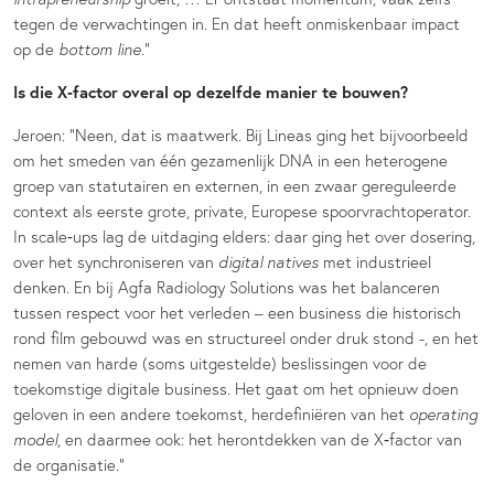
tegen de verwachtingen in. En dat heeft onmiskenbaar impact
op de
bottom line
.”
Is die X‑factor overal op dezelfde manier te bouwen?
Jeroen: “Neen, dat is maatwerk. Bij Lineas ging het bijvoorbeeld
om het smeden van één gezamenlijk DNA in een heterogene
groep van statutairen en externen, in een zwaar gereguleerde
context als eerste grote, private, Europese spoorvrachtoperator.
In scale‑ups lag de uitdaging elders: daar ging het over dosering,
over het synchroniseren van
digital natives
met industrieel
denken. En bij Agfa Radiology Solutions was het balanceren
tussen respect voor het verleden – een business die historisch
rond film gebouwd was en structureel onder druk stond -, en het
nemen van harde (soms uitgestelde) beslissingen voor de
toekomstige digitale business. Het gaat om het opnieuw doen
geloven in een andere toekomst, herdefiniëren van het
operating
model
, en daarmee ook: het herontdekken van de X‑factor van
de organisatie.”