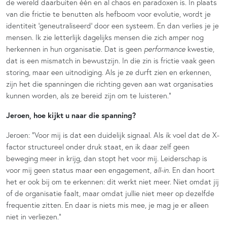
de wereld daarbuiten één en al chaos en paradoxen is. In plaats
van die frictie te benutten als hefboom voor evolutie, wordt je
identiteit ‘geneutraliseerd’ door een systeem. En dan verlies je je
mensen. Ik zie letterlijk dagelijks mensen die zich amper nog
herkennen in hun organisatie. Dat is geen
performance
kwestie,
dat is een mismatch in bewustzijn. In die zin is frictie vaak geen
storing, maar een uitnodiging. Als je ze durft zien en erkennen,
zijn het die spanningen die richting geven aan wat organisaties
kunnen worden, als ze bereid zijn om te luisteren.”
Jeroen, hoe kijkt u naar die spanning?
Jeroen: “Voor mij is dat een duidelijk signaal. Als ik voel dat de X-
factor structureel onder druk staat, en ik daar zelf geen
beweging meer in krijg, dan stopt het voor mij. Leiderschap is
voor mij geen status maar een engagement,
all-in
. En dan hoort
het er ook bij om te erkennen: dit werkt niet meer. Niet omdat jij
of de organisatie faalt, maar omdat jullie niet meer op dezelfde
frequentie zitten. En daar is niets mis mee, je mag je er alleen
niet in verliezen.”