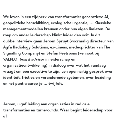
We leven in een tijdperk van transformatie: generatieve AI,
geopolitieke herschikking, ecologische urgentie, … Klassieke
managementmodellen kreunen onder hun eigen limieten. De
roep om ander leiderschap klinkt luider dan ooit. In dit
dubbelinterview gaan Jeroen Spruyt (voormalig directeur van
Agfa Radiology Solutions, ex-Lineas, medeoprichter van The
Signalling Company) en Stefan Peetroons (vennoot bij
board advisor
VALPEO,
in leiderschap en
organisatieontwikkeling) in dialoog over wat het vandaag
vraagt om een executive te zijn. Een openhartig gesprek over
identiteit, fricties en veranderende systemen, over bezieling
en het punt waarop je … twijfelt.
Jeroen, u gaf leiding aan organisaties in radicale
turnarounds
transformaties en
. Waar begint leiderschap voor
u?