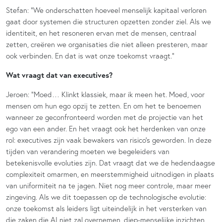
Stefan: “We onderschatten hoeveel menselijk kapitaal verloren
gaat door systemen die structuren opzetten zonder ziel. Als we
identiteit, en het resoneren ervan met de mensen, centraal
zetten, creëren we organisaties die niet alleen presteren, maar
ook verbinden. En dat is wat onze toekomst vraagt.”
Wat vraagt dat van executives?
Jeroen: “Moed… Klinkt klassiek, maar ik meen het. Moed, voor
mensen om hun ego opzij te zetten. En om het te benoemen
wanneer ze geconfronteerd worden met de projectie van het
ego van een ander. En het vraagt ook het herdenken van onze
rol: executives zijn vaak bewakers van risico’s geworden. In deze
tijden van verandering moeten we begeleiders van
betekenisvolle evoluties zijn. Dat vraagt dat we de hedendaagse
complexiteit omarmen, en meerstemmigheid uitnodigen in plaats
van uniformiteit na te jagen. Niet nog meer controle, maar meer
zingeving. Als we dit toepassen op de technologische evolutie:
onze toekomst als leiders ligt uiteindelijk in het versterken van
die zaken die AI niet zal overnemen, diep-menselijke inzichten,