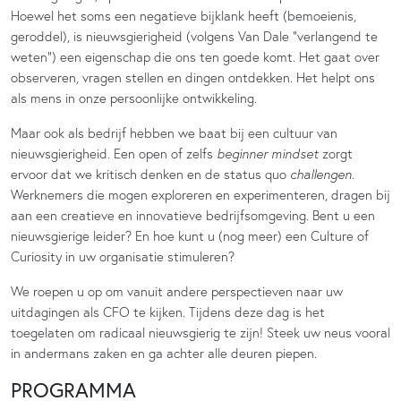
Hoewel het soms een negatieve bijklank heeft (bemoeienis,
geroddel), is nieuwsgierigheid (volgens Van Dale “verlangend te
weten”) een eigenschap die ons ten goede komt. Het gaat over
observeren, vragen stellen en dingen ontdekken. Het helpt ons
als mens in onze persoonlijke ontwikkeling.
Maar ook als bedrijf hebben we baat bij een cultuur van
nieuwsgierigheid. Een open of zelfs
beginner mindset
zorgt
ervoor dat we kritisch denken en de status quo
challengen
.
Werknemers die mogen exploreren en experimenteren, dragen bij
aan een creatieve en innovatieve bedrijfsomgeving. Bent u een
nieuwsgierige leider? En hoe kunt u (nog meer) een Culture of
Curiosity in uw organisatie stimuleren?
We roepen u op om vanuit andere perspectieven naar uw
uitdagingen als CFO te kijken. Tijdens deze dag is het
toegelaten om radicaal nieuwsgierig te zijn! Steek uw neus vooral
in andermans zaken en ga achter alle deuren piepen.
PROGRAMMA