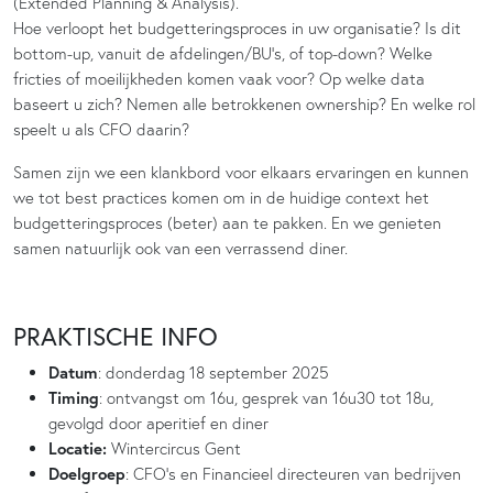
(Extended Planning & Analysis).
Hoe verloopt het budgetteringsproces in uw organisatie? Is dit
bottom-up, vanuit de afdelingen/BU’s, of top-down? Welke
fricties of moeilijkheden komen vaak voor? Op welke data
baseert u zich? Nemen alle betrokkenen ownership? En welke rol
speelt u als CFO daarin?
Samen zijn we een klankbord voor elkaars ervaringen en kunnen
we tot best practices komen om in de huidige context het
budgetteringsproces (beter) aan te pakken. En we genieten
samen natuurlijk ook van een verrassend diner.
PRAKTISCHE INFO
Datum
: donderdag 18 september 2025
Timing
: ontvangst om 16u, gesprek van 16u30 tot 18u,
gevolgd door aperitief en diner
Locatie:
Wintercircus Gent
Doelgroep
: CFO’s en Financieel directeuren van bedrijven