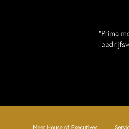
“Prima m
bedrijfs
Meer House of Executives
Servi