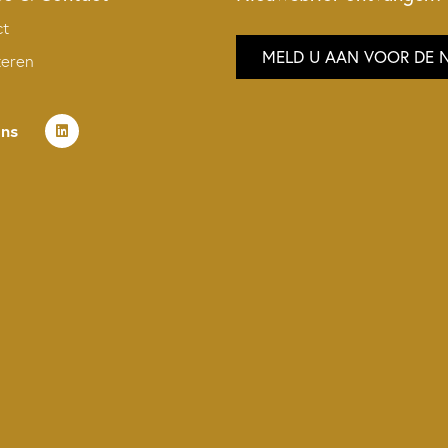
ct
MELD U AAN VOOR DE 
teren
ons