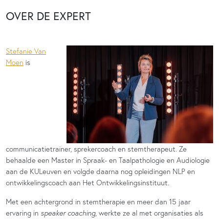
OVER DE EXPERT
Stefanie Van
Moen
is
communicatietrainer, sprekercoach en stemtherapeut. Ze
behaalde een Master in Spraak- en Taalpathologie en Audiologie
aan de KULeuven en volgde daarna nog opleidingen NLP en
ontwikkelingscoach aan Het Ontwikkelingsinstituut.
Met een achtergrond in stemtherapie en meer dan 15 jaar
ervaring in
speaker coaching
, werkte ze al met organisaties als