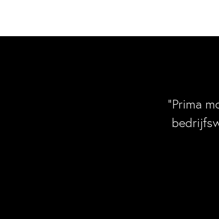
“Prima m
bedrijfs