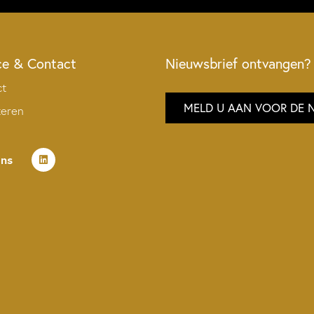
ce & Contact
Nieuwsbrief ontvangen?
ct
MELD U AAN VOOR DE 
teren
ons