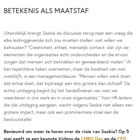
BETEKENIS ALS MAATSTAF
Uiteindelijk brengt Saskia de discussie terug naar een vraag die
elke leidinggevende zich zou moeten stellen: wat willen we
behouden? “Creativiteit, ethiek, menselijk contact: dat zijn de
elementen die organisaties echt onderscheiden en die ervoor
zorgen dat mensen zich betrokken en gewaardeerd voelen.” AI
kan repetitieve taken overnemen, maar de kwaliteit van wat
overblijft, is een managementkeuze. “Mensen willen werk doen
dat ertoe doet, dat bijdraagt aan iets groters dan zichzelf. De
echte uitdaging begint bij het herdefiniëren van wat we
waarderen in ons werk en in onze organisaties.” Voor HR-leiders
die die uitdaging aangaan, wacht volgens Saskia niet alleen een
grotere impact, maar ook een prominentere stoel aan de
bestuurstafel.
Benieuwd om meer te horen over de visie van Saskia? Op 5
mei geeft ze een keynote tijdens de
CHRO Day
en de
CFO