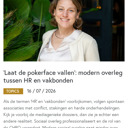
‘Laat de pokerface vallen’: modern overleg
tussen HR en vakbonden
16 / 07 / 2026
TOPICS
Als de termen 'HR' en 'vakbonden' voorbijkomen, volgen spontaan
associaties met conflict, stakingen en harde onderhandelingen.
Kijk je voorbij de mediagenieke dossiers, dan zie je echter een
andere realiteit. Sociaal overleg professionaliseert en de rol van
de CHRO verandert. Modern sociaal overleg gaat minder over