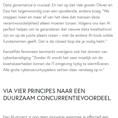
Data
governance
is cruciaal. En net op dat vlak gooien Olivier en
Easi het tegenwoordig over een opvallende, andere boeg. “We
stappen meer en meer af van het idee dat mensen deze
verantwoordelijkheid alleen moeten torsen. Volgens ons kan AI
perfect helpen om te garanderen dat nieuwe data kwaliteitsvol
zijn en op de juiste plaats staan – wat de andere AI-tools solide
fundamenten geeft. Dat is de
closed loop
die je nodig hebt.”
Eenzelfde fenomeen kenmerkt overigens ook het domein van
cyberbeveiliging. “Zonder AI wordt het zeer moeilijk om de
kwetsbaarheden binnen de IT-omgeving tijdig te identificeren.
Alle grote cybersecurityspelers zetten daar vandaag op in.”
VIA VIER PRINCIPES NAAR EEN
DUURZAAM CONCURRENTIEVOORDEEL
Een AI-project is nog geen innovatie waarmee je effectief een