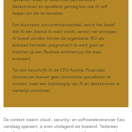
datastromen en opvallend genoeg kan ook AI zelf
helpen om die te bewaken.
Een duurzaam concurrentievoordeel, vanuit het besef
dat AI een
licence to exist
wordt, vereist vier principes:
AI breed uitrollen binnen de organisatie, ROI als
leidraad hanteren, pragmatisch te werk gaan en
inzetten op een flexibele architectuur die mee-
evolueert.
Tot slot herschrijft AI de CFO-functie. Financieel
directeuren hoeven geen technische specialisten te
worden, maar een basisbegrip van AI en datastromen is
werkelijk onmisbaar.
De context waarin
cloud
-,
security
– en softwareleverancier Easi
vandaag opereert, is even uitdagend als boeiend. “Iedereen