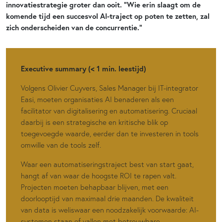
innovatiestrategie groter dan ooit. “Wie erin slaagt om de
komende tijd een succesvol AI-traject op poten te zetten, zal
zich onderscheiden van de concurrentie.”
Executive summary (< 1 min. leestijd)
Volgens Olivier Cuyvers, Sales Manager bij IT-integrator
Easi, moeten organisaties AI benaderen als een
facilitator van digitalisering en automatisering. Cruciaal
daarbij is een strategische en kritische blik op
toegevoegde waarde, eerder dan te investeren in tools
omwille van de tools zelf.
Waar een automatiseringstraject best van start gaat,
hangt af van waar de hoogste ROI te rapen valt.
Projecten moeten behapbaar blijven, met een
doorlooptijd van maximaal drie maanden. De kwaliteit
van data is weliswaar een noodzakelijk voorwaarde: AI-
systemen staan of vallen met betrouwbare