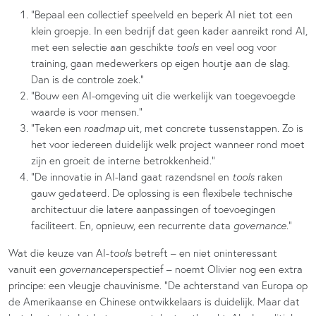
“Bepaal een collectief speelveld en beperk AI niet tot een
klein groepje. In een bedrijf dat geen kader aanreikt rond AI,
met een selectie aan geschikte
tools
en veel oog voor
training, gaan medewerkers op eigen houtje aan de slag.
Dan is de controle zoek.”
“Bouw een AI-omgeving uit die werkelijk van toegevoegde
waarde is voor mensen.”
“Teken een
roadmap
uit, met concrete tussenstappen. Zo is
het voor iedereen duidelijk welk project wanneer rond moet
zijn en groeit de interne betrokkenheid.”
“De innovatie in AI-land gaat razendsnel en
tools
raken
gauw gedateerd. De oplossing is een flexibele technische
architectuur die latere aanpassingen of toevoegingen
faciliteert. En, opnieuw, een recurrente data
governance
.”
Wat die keuze van AI-
tools
betreft – en niet oninteressant
vanuit een
governance
perspectief – noemt Olivier nog een extra
principe: een vleugje chauvinisme. “De achterstand van Europa op
de Amerikaanse en Chinese ontwikkelaars is duidelijk. Maar dat