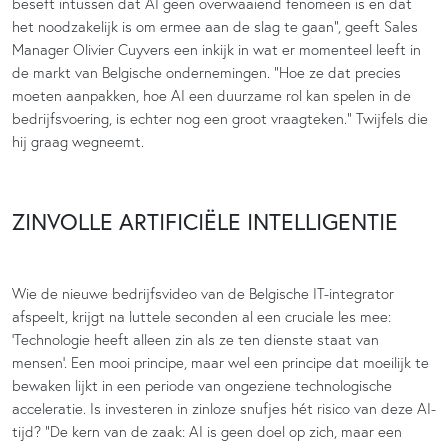
beseft intussen dat AI geen overwaaiend fenomeen is en dat
het noodzakelijk is om ermee aan de slag te gaan”, geeft Sales
Manager Olivier Cuyvers een inkijk in wat er momenteel leeft in
de markt van Belgische ondernemingen. “Hoe ze dat precies
moeten aanpakken, hoe AI een duurzame rol kan spelen in de
bedrijfsvoering, is echter nog een groot vraagteken.” Twijfels die
hij graag wegneemt.
ZINVOLLE ARTIFICIËLE INTELLIGENTIE
Wie de nieuwe bedrijfsvideo van de Belgische IT-integrator
afspeelt, krijgt na luttele seconden al een cruciale les mee:
‘Technologie heeft alleen zin als ze ten dienste staat van
mensen’. Een mooi principe, maar wel een principe dat moeilijk te
bewaken lijkt in een periode van ongeziene technologische
acceleratie. Is investeren in zinloze snufjes hét risico van deze AI-
tijd? “De kern van de zaak: AI is geen doel op zich, maar een