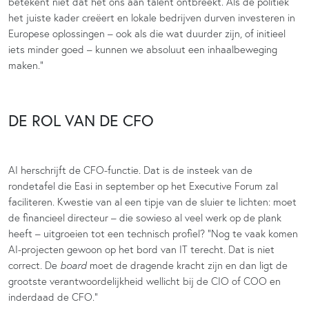
betekent niet dat het ons aan talent ontbreekt. Als de politiek
het juiste kader creëert en lokale bedrijven durven investeren in
Europese oplossingen – ook als die wat duurder zijn, of initieel
iets minder goed – kunnen we absoluut een inhaalbeweging
maken.”
DE ROL VAN DE CFO
AI herschrijft de CFO-functie. Dat is de insteek van de
rondetafel die Easi in september op het Executive Forum zal
faciliteren. Kwestie van al een tipje van de sluier te lichten: moet
de financieel directeur – die sowieso al veel werk op de plank
heeft – uitgroeien tot een technisch profiel? “Nog te vaak komen
AI-projecten gewoon op het bord van IT terecht. Dat is niet
correct. De
board
moet de dragende kracht zijn en dan ligt de
grootste verantwoordelijkheid wellicht bij de CIO of COO en
inderdaad de CFO.”