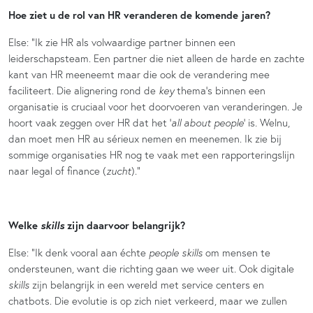
Hoe ziet u de rol van HR veranderen de komende jaren?
Else: “Ik zie HR als volwaardige partner binnen een
leiderschapsteam. Een partner die niet alleen de harde en zachte
kant van HR meeneemt maar die ook de verandering mee
faciliteert. Die alignering rond de
key
thema’s binnen een
organisatie is cruciaal voor het doorvoeren van veranderingen. Je
hoort vaak zeggen over HR dat het ‘
all about people
’ is. Welnu,
dan moet men HR au sérieux nemen en meenemen. Ik zie bij
sommige organisaties HR nog te vaak met een rapporteringslijn
naar legal of finance (
zucht
).”
skills
Welke
zijn daarvoor belangrijk?
Else: “Ik denk vooral aan échte
people skills
om mensen te
ondersteunen, want die richting gaan we weer uit. Ook digitale
skills
zijn belangrijk in een wereld met service centers en
chatbots. Die evolutie is op zich niet verkeerd, maar we zullen