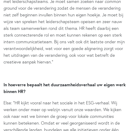
met leiderschapsteams. Je moet samen zoeken naar
common
ground
voor de verandering zodat de mensen de verandering
niet zelf beginnen invullen binnen hun eigen hoekje. Je moet bij
wijze van spreken het leiderschapsteam opeisen en zeer nauw
als team samenwerken rond dit thema. HR heeft daarbij een
sterk connecterende rol en moet kunnen rekenen op een sterk
intern communicatieteam. Bij ons valt ook dit laatste onder mijn
verantwoordelijkheid, wat voor een goede alignering zorgt voor
het uitdragen van de verandering, ook voor wat betreft de
creatieve aanpak hiervan.”
In hoeverre bepaalt het duurzaamheidsverhaal uw eigen werk
binnen HR?
Else: “HR kijkt vooral naar het sociale in het ESG-verhaal. Wij
werken onder meer op welzijn vanuit onze waarden. We kijken
ook naar wat we binnen de groep voor lokale
communities
kunnen betekenen. Omdat er veel georganiseerd wordt in de
verschillende landen, bundelen we alle initiatieven onder één