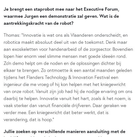
Je brengt een staprobot mee naar het Executive Forum,
waarmee Jurgen een demonstratie zal geven. Wat is de
aantrekkingskracht van de robot?
Thomas: “Innovatie is wat ons als Vlaanderen onderscheidt, en
robotica maakt absoluut deel uit van de toekomst. Denk maar
aan exoskeletten voor handenarbeid of de zorgsector. Bovendien
lopen hier enorm veel slimme mensen met goede ideeën rond.
Zo’n demo helpt om de noden en de oplossingen dichter bij
elkaar te brengen. Zo ontmoette ik een aantal maanden geleden
tijdens het Flanders Technology & Innovation Festival een
ingenieur die me vroeg of hij kon helpen met het kniegewricht
van onze robot. Vanuit zijn job had hij de nodige ervaring om ons
daarbij te helpen. Innovatie vanuit het hart, zoals ik het noem, is
vaak sterker dan vanuit financiële drijfveren. Daar geraken we
verder mee. Een kniegewricht dat beter werkt, dat is
verandering, dat is hoop.”
Jullie zoeken op verschillende manieren aansluiting met de