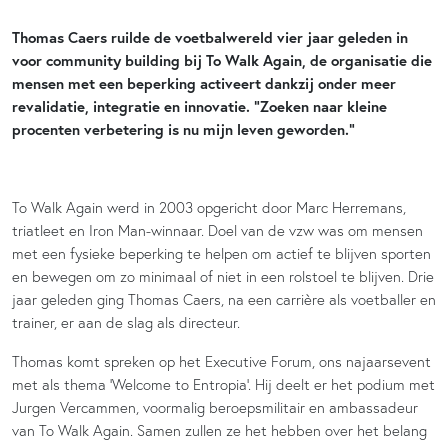
Thomas Caers ruilde de voetbalwereld vier jaar geleden in
voor community building bij To Walk Again, de organisatie die
mensen met een beperking activeert dankzij onder meer
revalidatie, integratie en innovatie. “Zoeken naar kleine
procenten verbetering is nu mijn leven geworden.”
To Walk Again werd in 2003 opgericht door Marc Herremans,
triatleet en Iron Man-winnaar. Doel van de vzw was om mensen
met een fysieke beperking te helpen om actief te blijven sporten
en bewegen om zo minimaal of niet in een rolstoel te blijven. Drie
jaar geleden ging Thomas Caers, na een carrière als voetballer en
trainer, er aan de slag als directeur.
Thomas komt spreken op het Executive Forum, ons najaarsevent
met als thema ‘Welcome to Entropia’. Hij deelt er het podium met
Jurgen Vercammen, voormalig beroepsmilitair en ambassadeur
van To Walk Again. Samen zullen ze het hebben over het belang