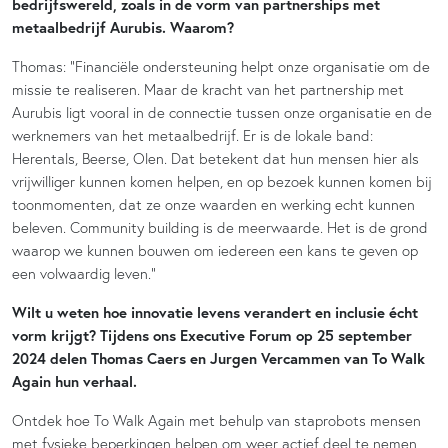
bedrijfswereld, zoals in de vorm van partnerships met
metaalbedrijf Aurubis. Waarom?
Thomas: “Financiële ondersteuning helpt onze organisatie om de
missie te realiseren. Maar de kracht van het partnership met
Aurubis ligt vooral in de connectie tussen onze organisatie en de
werknemers van het metaalbedrijf. Er is de lokale band:
Herentals, Beerse, Olen. Dat betekent dat hun mensen hier als
vrijwilliger kunnen komen helpen, en op bezoek kunnen komen bij
toonmomenten, dat ze onze waarden en werking echt kunnen
beleven. Community building is de meerwaarde. Het is de grond
waarop we kunnen bouwen om iedereen een kans te geven op
een volwaardig leven.”
Wilt u weten hoe innovatie levens verandert en inclusie écht
vorm krijgt? Tijdens ons Executive Forum op 25 september
2024 delen Thomas Caers en Jurgen Vercammen van To Walk
Again hun verhaal.
Ontdek hoe To Walk Again met behulp van staprobots mensen
met fysieke beperkingen helpen om weer actief deel te nemen