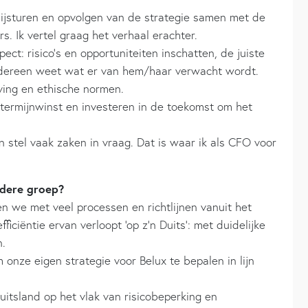
bijsturen en opvolgen van de strategie samen met de
s. Ik vertel graag het verhaal erachter.
ct: risico’s en opportuniteiten inschatten, de juiste
dereen weet wat er van hem/haar verwacht wordt.
eving en ethische normen.
etermijnwinst en investeren in de toekomst om het
en stel vaak zaken in vraag. Dat is waar ik als CFO voor
dere groep?
ken we met veel processen en richtlijnen vanuit het
ficiëntie ervan verloopt ‘op z’n Duits’: met duidelijke
n.
onze eigen strategie voor Belux te bepalen in lijn
itsland op het vlak van risicobeperking en