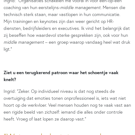
Ingrid: “Organisaties schakelen me vooral in voor één-op-één
coaching van hun eerstelijns-
middle management
. Mensen die
technisch sterk staan, maar vastlopen in hun communicatie.
Mijn trainingen en keynotes zijn dan weer gericht op HR-
diensten, bedrijfsleiders en executives. Ik vind het belangrijk dat
zij beseffen hoe waardevol sterke gesprekken zijn, ook voor hun
middle management
– een groep waarop vandaag heel wat druk
ligt.”
Ziet u een terugkerend patroon waar het schoentje vaak
knelt?
Ingrid: “Zeker. Op individueel niveau is dat nog steeds de
overtuiging dat emoties tonen onprofessioneel is, iets wat niet
hoort op de werkvloer. Veel mensen houden nog te vaak vast aan
een rigide beeld van zichzelf: iemand die alles onder controle
heeft. Vroeg of laat lopen ze daarop vast.”