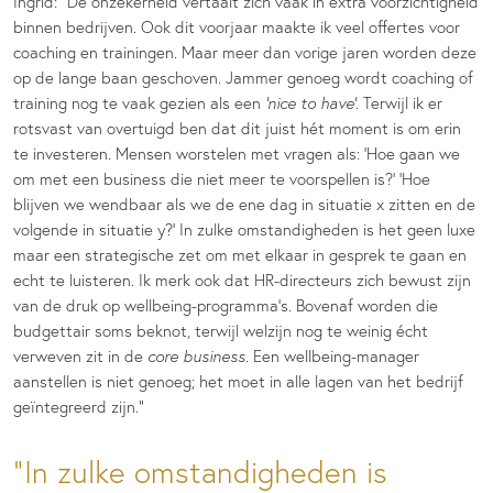
Ingrid: “De onzekerheid vertaalt zich vaak in extra voorzichtigheid
binnen bedrijven. Ook dit voorjaar maakte ik veel offertes voor
coaching en trainingen. Maar meer dan vorige jaren worden deze
op de lange baan geschoven. Jammer genoeg wordt coaching of
training nog te vaak gezien als een
‘nice to have’
. Terwijl ik er
rotsvast van overtuigd ben dat dit juist hét moment is om erin
te investeren. Mensen worstelen met vragen als: ‘Hoe gaan we
om met een business die niet meer te voorspellen is?’ ‘Hoe
blijven we wendbaar als we de ene dag in situatie x zitten en de
volgende in situatie y?’ In zulke omstandigheden is het geen luxe
maar een strategische zet om met elkaar in gesprek te gaan en
echt te luisteren. Ik merk ook dat HR-directeurs zich bewust zijn
van de druk op wellbeing-programma’s. Bovenaf worden die
budgettair soms beknot, terwijl welzijn nog te weinig écht
verweven zit in de
core business
. Een wellbeing-manager
aanstellen is niet genoeg; het moet in alle lagen van het bedrijf
geïntegreerd zijn.”
In zulke omstandigheden is