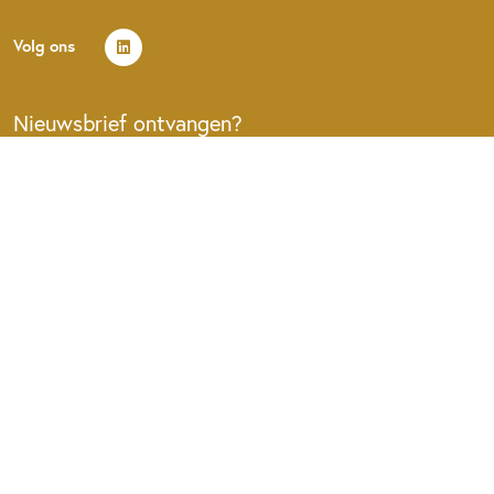
Volg ons
Nieuwsbrief ontvangen?
MELD U AAN VOOR DE NIEUWSBRIEF
Algemene voorwaarden
Privacy policy