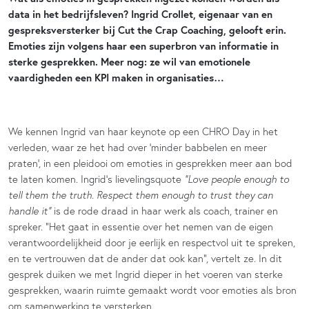
data in het bedrijfsleven? Ingrid Crollet, eigenaar van en
gespreksversterker bij Cut the Crap Coaching, gelooft erin.
Emoties zijn volgens haar een superbron van informatie in
sterke gesprekken. Meer nog: ze wil van emotionele
vaardigheden een KPI maken in organisaties…
We kennen Ingrid van haar keynote op een CHRO Day in het
verleden, waar ze het had over ‘minder babbelen en meer
praten’, in een pleidooi om emoties in gesprekken meer aan bod
te laten komen. Ingrid’s lievelingsquote
“Love people enough to
tell them the truth. Respect them enough to trust they can
handle it”
is de rode draad in haar werk als coach, trainer en
spreker. “Het gaat in essentie over het nemen van de eigen
verantwoordelijkheid door je eerlijk en respectvol uit te spreken,
en te vertrouwen dat de ander dat ook kan”, vertelt ze. In dit
gesprek duiken we met Ingrid dieper in het voeren van sterke
gesprekken, waarin ruimte gemaakt wordt voor emoties als bron
om samenwerking te versterken.