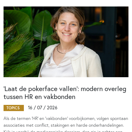
‘Laat de pokerface vallen’: modern overleg
tussen HR en vakbonden
16 / 07 / 2026
TOPICS
Als de termen 'HR' en 'vakbonden' voorbijkomen, volgen spontaan
associaties met conflict, stakingen en harde onderhandelingen.
Kijk je voorbij de mediagenieke dossiers, dan zie je echter een