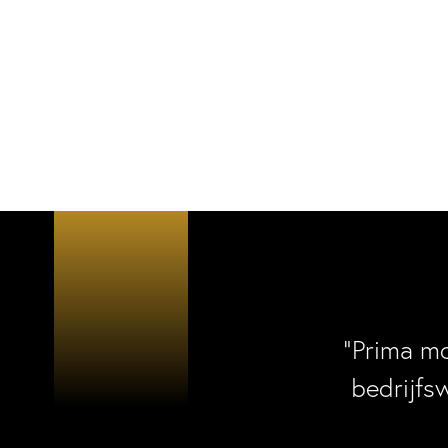
“Prima m
bedrijfs