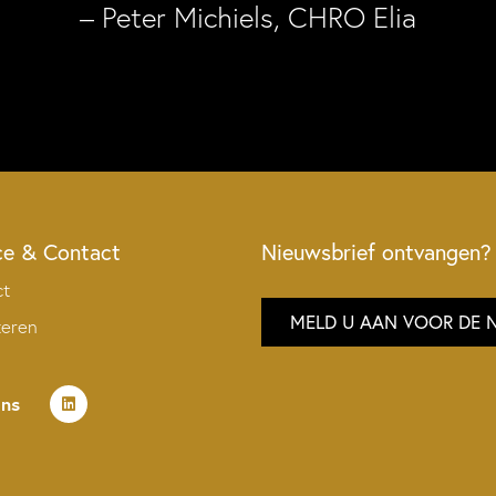
– Peter Michiels, CHRO Elia
ce & Contact
Nieuwsbrief ontvangen?
ct
MELD U AAN VOOR DE 
teren
ons