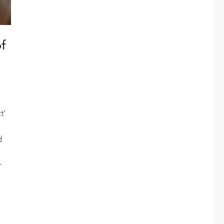
of
t’
d
r