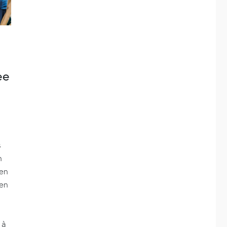
ee
s
n
 en
en
 à