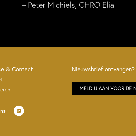
– Peter Michiels, CHRO Elia
ce & Contact
Nieuwsbrief ontvangen?
ct
MELD U AAN VOOR DE 
teren
ons