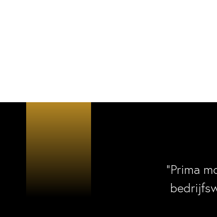
“Prima m
bedrijfs