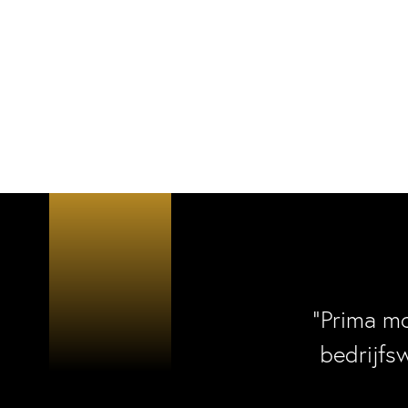
“Prima m
bedrijfs