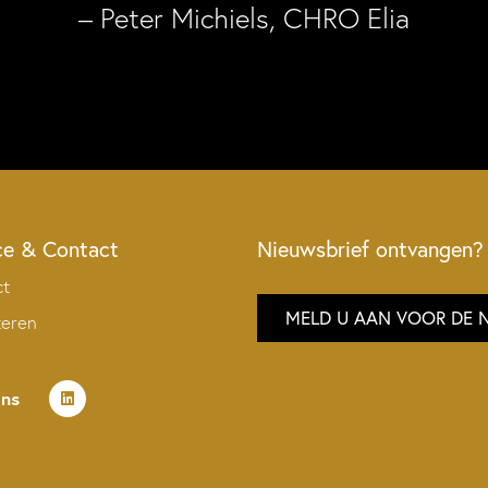
– Peter Michiels, CHRO Elia
ce & Contact
Nieuwsbrief ontvangen?
ct
MELD U AAN VOOR DE 
teren
ons