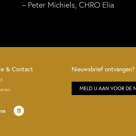
– Peter Michiels, CHRO Elia
ce & Contact
Nieuwsbrief ontvangen?
ct
MELD U AAN VOOR DE 
teren
ons