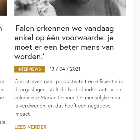
n
‘Falen erkennen we vandaag
enkel op één voorwaarde: je
moet er een beter mens van
worden.’
13 / 04 / 2021
INTERVIEWS
de
Ons streven naar productiviteit en efficiëntie is
is
doorgeslagen, stelt de Nederlandse auteur en
ie
columniste Marian Donner. De menselijke maat
is verdwenen, en dat heeft een negatieve
impact.
sie
LEES VERDER