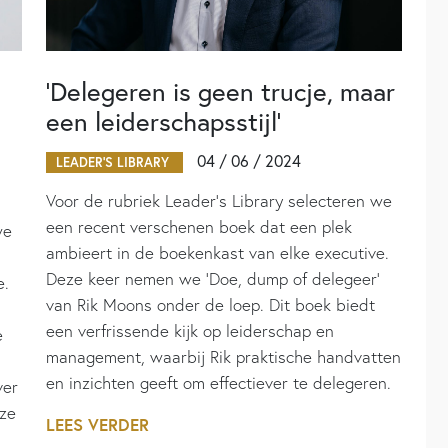
‘Delegeren is geen trucje, maar
een leiderschapsstijl’
04 / 06 / 2024
LEADER'S LIBRARY
Voor de rubriek Leader’s Library selecteren we
een recent verschenen boek dat een plek
we
ambieert in de boekenkast van elke executive.
Deze keer nemen we ‘Doe, dump of delegeer’
e.
van Rik Moons onder de loep. Dit boek biedt
een verfrissende kijk op leiderschap en
e
management, waarbij Rik praktische handvatten
en inzichten geeft om effectiever te delegeren.
ver
 ze
LEES VERDER