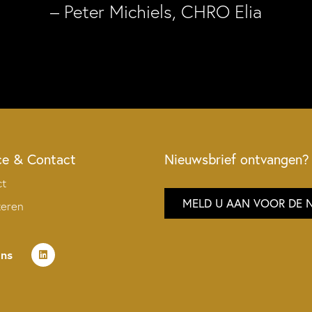
– Peter Michiels, CHRO Elia
ce & Contact
Nieuwsbrief ontvangen?
ct
MELD U AAN VOOR DE 
teren
ons