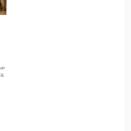
aar
lk