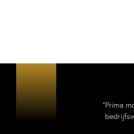
“Prima m
bedrijfs