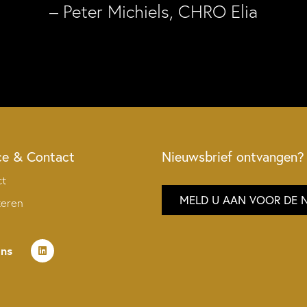
– Peter Michiels, CHRO Elia
ce & Contact
Nieuwsbrief ontvangen?
ct
MELD U AAN VOOR DE 
teren
ons