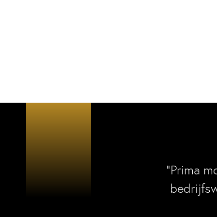
“Prima m
bedrijfs