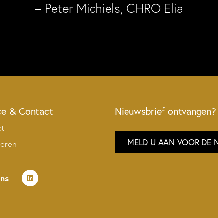
– Peter Michiels, CHRO Elia
ce & Contact
Nieuwsbrief ontvangen?
ct
MELD U AAN VOOR DE 
teren
ons