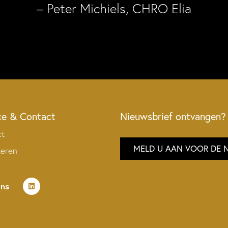
– Peter Michiels, CHRO Elia
ce & Contact
Nieuwsbrief ontvangen?
ct
MELD U AAN VOOR DE 
teren
ons