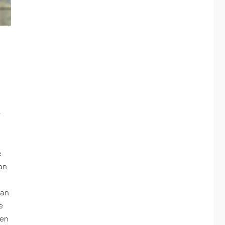
r
e
an
van
e
nen