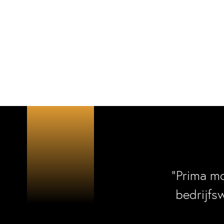
“Prima m
bedrijfs