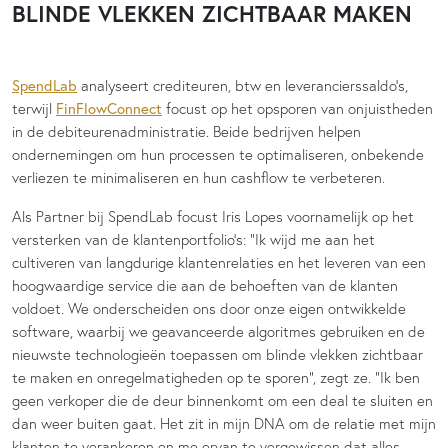
BLINDE VLEKKEN ZICHTBAAR MAKEN
SpendLab
analyseert crediteuren, btw en leverancierssaldo’s,
FinFlowConnect
terwijl
focust op het opsporen van onjuistheden
in de debiteurenadministratie. Beide bedrijven helpen
ondernemingen om hun processen te optimaliseren, onbekende
verliezen te minimaliseren en hun cashflow te verbeteren.
Als Partner bij SpendLab focust Iris Lopes voornamelijk op het
versterken van de klantenportfolio’s: “Ik wijd me aan het
cultiveren van langdurige klantenrelaties en het leveren van een
hoogwaardige service die aan de behoeften van de klanten
voldoet. We onderscheiden ons door onze eigen ontwikkelde
software, waarbij we geavanceerde algoritmes gebruiken en de
nieuwste technologieën toepassen om blinde vlekken zichtbaar
te maken en onregelmatigheden op te sporen”, zegt ze. “Ik ben
geen verkoper die de deur binnenkomt om een deal te sluiten en
dan weer buiten gaat. Het zit in mijn DNA om de relatie met mijn
klanten te verankeren en me ervan te vergewissen dat alles