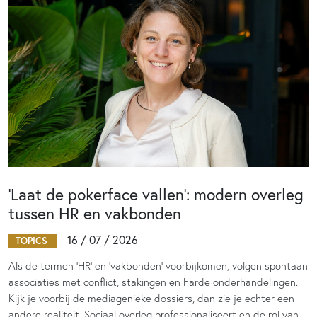
‘Laat de pokerface vallen’: modern overleg
tussen HR en vakbonden
16 / 07 / 2026
TOPICS
Als de termen 'HR' en 'vakbonden' voorbijkomen, volgen spontaan
associaties met conflict, stakingen en harde onderhandelingen.
Kijk je voorbij de mediagenieke dossiers, dan zie je echter een
andere realiteit. Sociaal overleg professionaliseert en de rol van