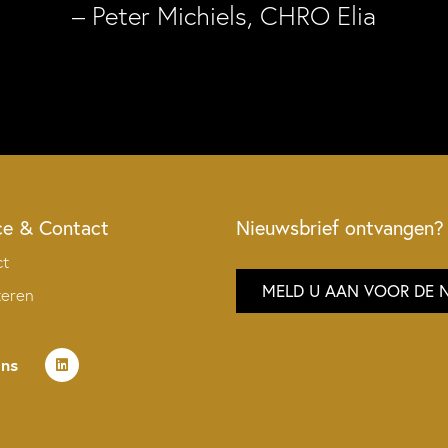
– Peter Michiels, CHRO Elia
ce & Contact
Nieuwsbrief ontvangen?
ct
MELD U AAN VOOR DE 
teren
ons