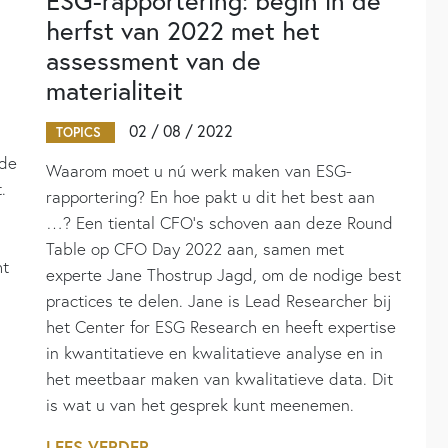
ESG-rapportering: begin in de
herfst van 2022 met het
assessment van de
materialiteit
02 / 08 / 2022
TOPICS
 de
Waarom moet u nú werk maken van ESG-
.
rapportering? En hoe pakt u dit het best aan
…? Een tiental CFO’s schoven aan deze Round
Table op CFO Day 2022 aan, samen met
ht
experte Jane Thostrup Jagd, om de nodige best
practices te delen. Jane is Lead Researcher bij
het Center for ESG Research en heeft expertise
in kwantitatieve en kwalitatieve analyse en in
het meetbaar maken van kwalitatieve data. Dit
is wat u van het gesprek kunt meenemen.
LEES VERDER