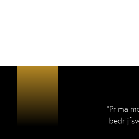
“Prima m
bedrijfs