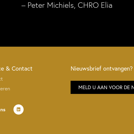
– Peter Michiels, CHRO Elia
ce & Contact
Nieuwsbrief ontvangen?
ct
MELD U AAN VOOR DE 
teren
ons