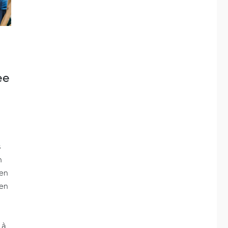
ee
s
n
 en
en
 à