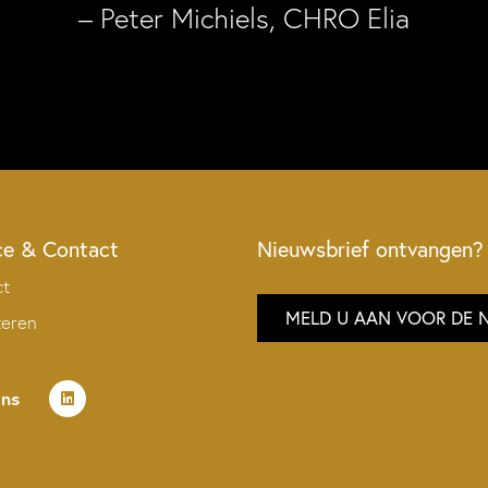
– Peter Michiels, CHRO Elia
ce & Contact
Nieuwsbrief ontvangen?
ct
MELD U AAN VOOR DE 
teren
ons