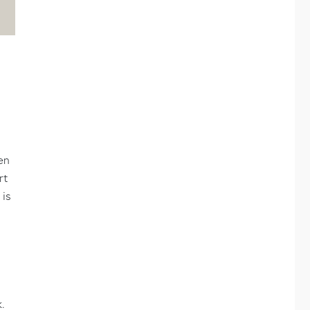
en
rt
 is
.