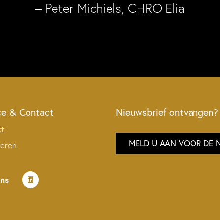
– Peter Michiels, CHRO Elia
ce & Contact
Nieuwsbrief ontvangen?
ct
MELD U AAN VOOR DE 
teren
ons