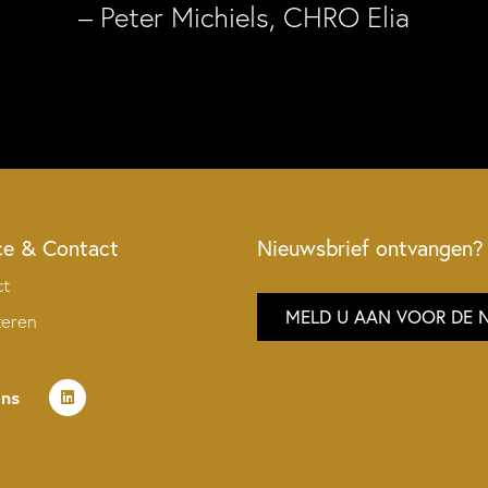
– Peter Michiels, CHRO Elia
ce & Contact
Nieuwsbrief ontvangen?
ct
MELD U AAN VOOR DE 
teren
ons