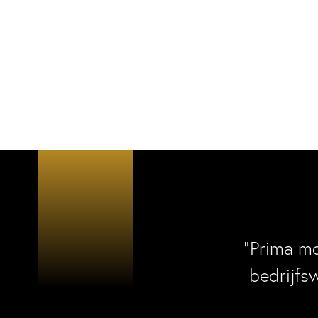
“Prima m
bedrijfs