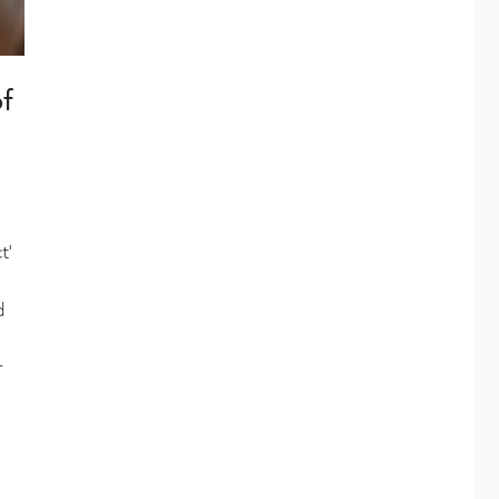
of
t’
d
r