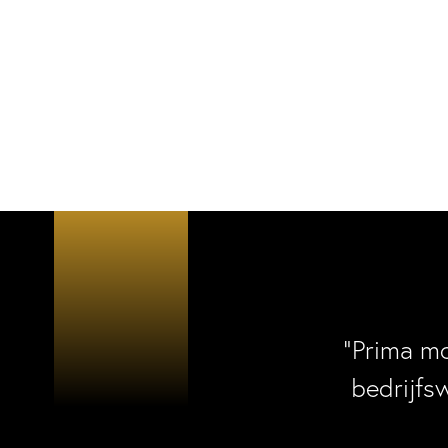
“Prima m
bedrijfs