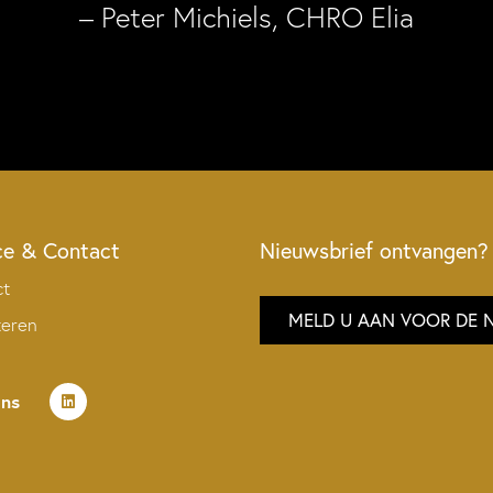
– Peter Michiels, CHRO Elia
ce & Contact
Nieuwsbrief ontvangen?
ct
MELD U AAN VOOR DE 
teren
ons