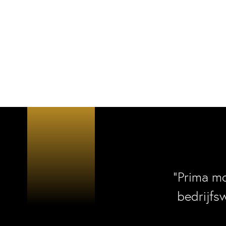
“Prima m
bedrijfs