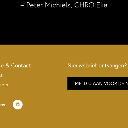
– Peter Michiels, CHRO Elia
ce & Contact
Nieuwsbrief ontvangen?
ct
MELD U AAN VOOR DE 
teren
ons