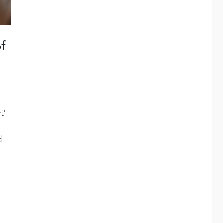
of
t’
d
r