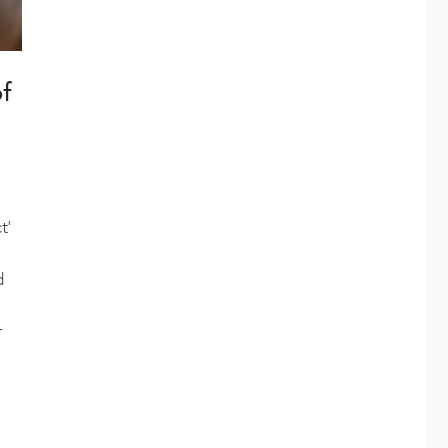
of
t’
d
r