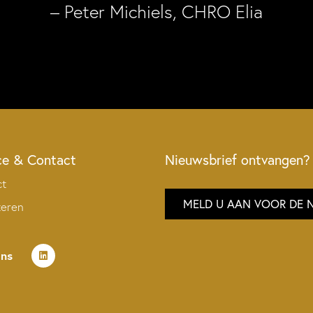
– Peter Michiels, CHRO Elia
ce & Contact
Nieuwsbrief ontvangen?
ct
MELD U AAN VOOR DE 
teren
ons