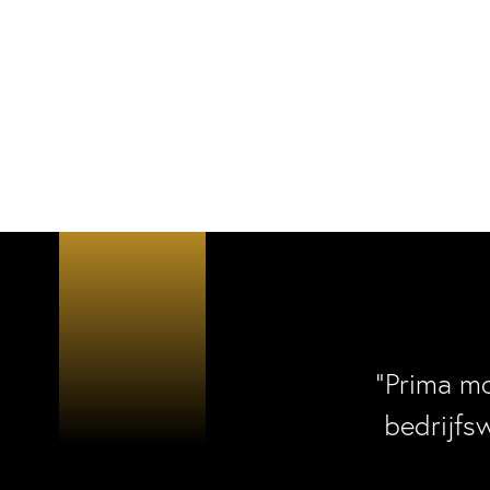
“Prima m
bedrijfs