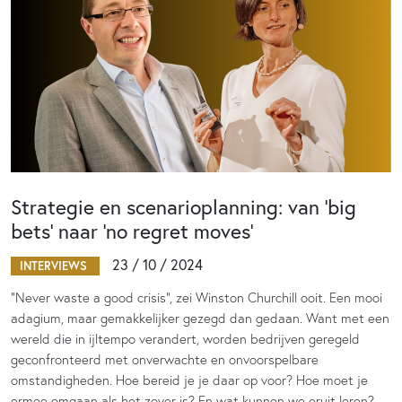
Strategie en scenarioplanning: van ‘big
bets’ naar ‘no regret moves’
23 / 10 / 2024
INTERVIEWS
“Never waste a good crisis”, zei Winston Churchill ooit. Een mooi
adagium, maar gemakkelijker gezegd dan gedaan. Want met een
wereld die in ijltempo verandert, worden bedrijven geregeld
geconfronteerd met onverwachte en onvoorspelbare
omstandigheden. Hoe bereid je je daar op voor? Hoe moet je
ermee omgaan als het zover is? En wat kunnen we eruit leren?