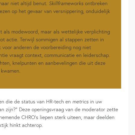
aar niet altijd benut.
Skillframeworks
ontbreken
wezen op het gevaar van versnippering, onduidelijk
t als modewoord, maar als wettelijke verplichting
ot actie. Terwijl sommigen al stappen zetten in
ek voor anderen de voorbereiding nog niet
ntie vraagt context, communicatie en leiderschap.
ichten, knelpunten en aanbevelingen die uit deze
n kwamen.
en die de status van HR-tech en
metrics
in uw
an zijn?” Deze openingsvraag van de moderator zette
nemende CHRO’s liepen sterk uiteen, maar deelden
tijk hinkt achterop.