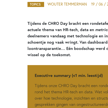
WOUTER TEMMERMAN
19 / 06 /
TOPICS
Tijdens de CHRO Day bracht een rondetafe
actuele thema van HR-tech, data en
metric
deelnemers vandaag met technologie en in
schoentje nog vaak wringt. Van dashboard
loontransparantie… Eén boodschap werd dui
wissel op de toekomst.
Executive summary (<1 min. leestijd)
Tijdens onze CHRO Day bracht een ronde
rond het thema HR-tech en data. Wat vol
over hoe technologie, inzichten en struct
gesprekken gingen van ongestructureerd