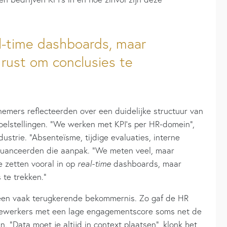
al-time dashboards, maar
 rust om conclusies te
mers reflecteerden over een duidelijke structuur van
oelstellingen. “We werken met KPI’s per HR-domein”,
strie. “Absenteïsme, tijdige evaluaties, interne
 nuanceerden die aanpak. “We meten veel, maar
We zetten vooral in op
real-time
dashboards, maar
 te trekken.”
 een vaak terugkerende bekommernis. Zo gaf de HR
edewerkers met een lage engagementscore soms net de
. “Data moet je altijd in context plaatsen”, klonk het