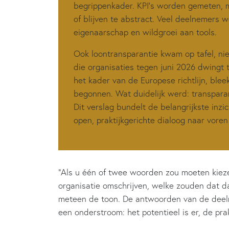
begrippenkader. KPI’s worden gemeten, m
of blijven te abstract. Veel deelnemers 
eigenaarschap en wildgroei aan tools.
Ook loontransparantie kwam op tafel, nie
die organisaties tegen juni 2026 dwingt t
het kader van de Europese richtlijn, ble
begonnen. Wat duidelijk werd: transpara
Dit verslag bundelt de belangrijkste inz
open, praktijkgerichte dialoog naar vore
“Als u één of twee woorden zou moeten kiez
organisatie omschrijven, welke zouden dat d
meteen de toon. De antwoorden van de deel
een onderstroom: het potentieel is er, de prak