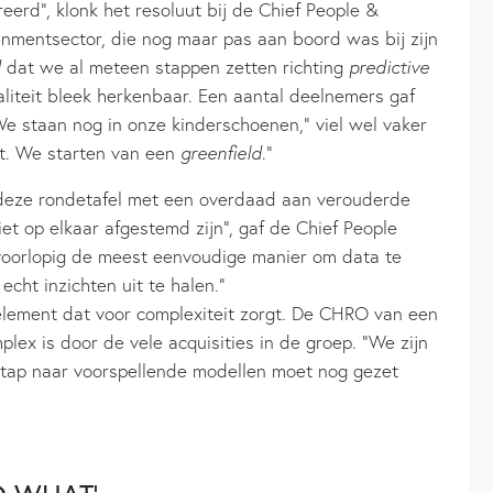
erd”, klonk het resoluut bij de Chief People &
ainmentsector, die nog maar pas aan boord was bij zijn
d
dat we al meteen stappen zetten richting
predictive
aliteit bleek herkenbaar. Een aantal deelnemers gaf
 staan nog in onze kinderschoenen,” viel wel vaker
it. We starten van een
greenfield
.”
deze rondetafel met een overdaad aan verouderde
et op elkaar afgestemd zijn”, gaf de Chief People
s voorlopig de meest eenvoudige manier om data te
echt inzichten uit te halen.”
 element dat voor complexiteit zorgt. De CHRO van een
lex is door de vele acquisities in de groep. “We zijn
tap naar voorspellende modellen moet nog gezet