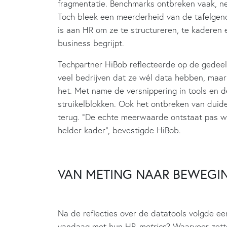
fragmentatie. Benchmarks ontbreken vaak, ne
Toch bleek een meerderheid van de tafelgenot
is aan HR om ze te structureren, te kaderen 
business begrijpt.
Techpartner HiBob reflecteerde op de gedeel
veel bedrijven dat ze wél data hebben, maar 
het. Met name de versnippering in tools en 
struikelblokken. Ook het ontbreken van duide
terug. “De echte meerwaarde ontstaat pas 
helder kader”, bevestigde HiBob.
VAN METING NAAR BEWEGI
Na de reflecties over de datatools volgde ee
vandaag met hun HR-
metrics
? Waarvoor zette