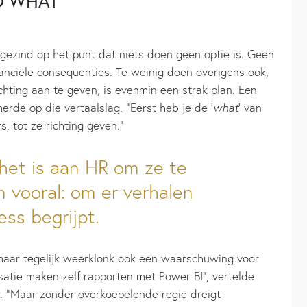
O WHAT’
gezind op het punt dat niets doen geen optie is. Geen
anciële consequenties. Te weinig doen overigens ook,
ichting aan te geven, is evenmin een strak plan. Een
rde op die vertaalslag. “Eerst heb je de ‘
what
’ van
ers, tot ze richting geven.”
 het is aan HR om ze te
n vooral: om er verhalen
ss begrijpt.
maar tegelijk weerklonk ook een waarschuwing voor
atie maken zelf rapporten met Power BI”, vertelde
r. “Maar zonder overkoepelende regie dreigt