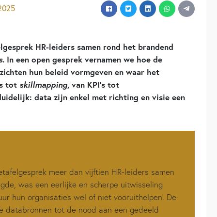
 2025
lgesprek HR-leiders samen rond het brandend
s
. In een open gesprek vernamen we hoe de
zichten hun beleid vormgeven en waar het
s tot
skillmapping
, van KPI’s tot
delijk: data zijn enkel met richting en visie een
tafelgesprek meer dan vijftien HR-leiders samen
gde, was een eerlijke en scherpe uitwisseling
uur hun organisaties wel of niet vooruithelpen. De
e databronnen tot de nood aan een gedeeld