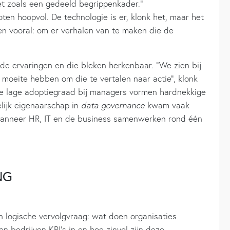
t zoals een gedeeld begrippenkader.”
en hoopvol. De technologie is er, klonk het, maar het
en vooral: om er verhalen van te maken die de
de ervaringen en die bleken herkenbaar. “We zien bij
moeite hebben om die te vertalen naar actie”, klonk
de lage adoptiegraad bij managers vormen hardnekkige
lijk eigenaarschap in
data governance
kwam vaak
wanneer HR, IT en de business samenwerken rond één
NG
n logische vervolgvraag: wat doen organisaties
n bedrijven KPI’s in en hoe zinvol zijn deze