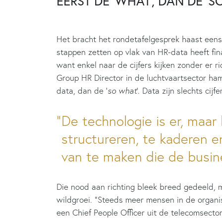
EERST DE ‘WHAT’, DAN DE ‘S
Het bracht het rondetafelgesprek haast eens
stappen zetten op vlak van HR-data heeft fin
want enkel naar de cijfers kijken zonder er r
Group HR Director in de luchtvaartsector hame
data, dan de ‘
so what
’. Data zijn slechts cijf
De technologie is er, maar
structureren, te kaderen e
van te maken die de busine
Die nood aan richting bleek breed gedeeld, 
wildgroei. “Steeds meer mensen in de organis
een Chief People Officer uit de telecomsecto