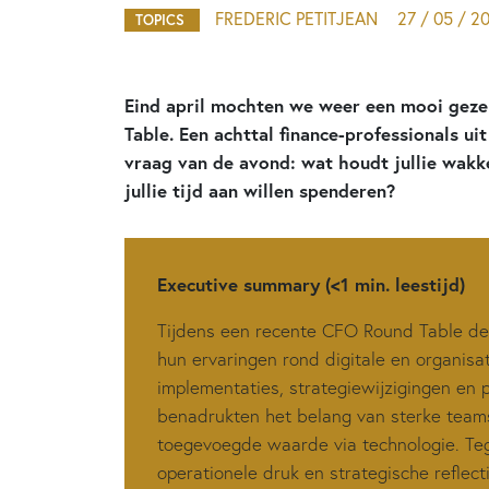
FREDERIC PETITJEAN
27 / 05 / 2
TOPICS
Eind april mochten we weer een mooi gez
Table. Een achttal finance-professionals ui
vraag van de avond: wat houdt jullie wakke
jullie tijd aan willen spenderen?
Executive summary (<1 min. leestijd)
Tijdens een recente CFO Round Table dee
hun ervaringen rond digitale en organisa
implementaties, strategiewijzigingen e
benadrukten het belang van sterke team
toegevoegde waarde via technologie. Teg
operationele druk en strategische reflec