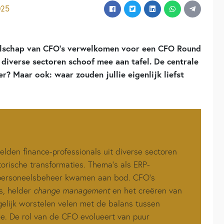
025
elschap van CFO’s verwelkomen voor een CFO Round
t diverse sectoren schoof mee aan tafel. De centrale
r? Maar ook: waar zouden jullie eigenlijk liefst
lden finance-professionals uit diverse sectoren
torische transformaties. Thema’s als ERP-
n personeelsbeheer kwamen aan bod. CFO’s
s, helder
change management
en het creëren van
elijk worstelen velen met de balans tussen
tie. De rol van de CFO evolueert van puur