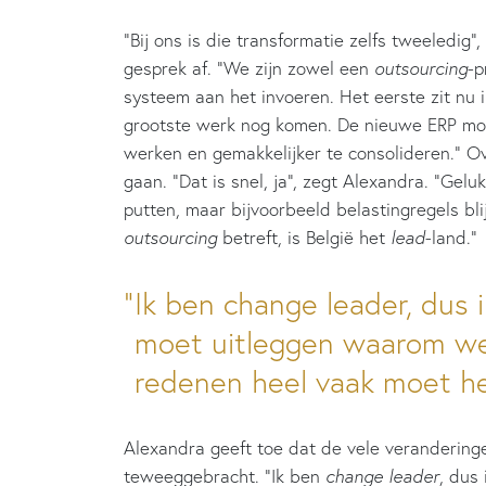
“Bij ons is die transformatie zelfs tweeledi
gesprek af. “We zijn zowel een
outsourcing
-p
systeem aan het invoeren. Het eerste zit nu 
grootste werk nog komen. De nieuwe ERP moe
werken en gemakkelijker te consolideren.” Ov
gaan. “Dat is snel, ja”, zegt Alexandra. “Gelu
putten, maar bijvoorbeeld belastingregels bl
outsourcing
betreft, is België het
lead
-land.”
Ik ben change leader, dus 
moet uitleggen waarom we 
redenen heel vaak moet he
Alexandra geeft toe dat de vele veranderin
teweeggebracht. “Ik ben
change leader
, dus