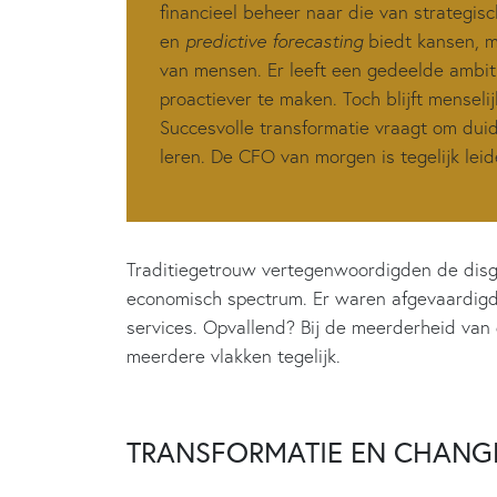
financieel beheer naar die van strategis
en
predictive forecasting
biedt kansen, m
van mensen. Er leeft een gedeelde ambit
proactiever te maken. Toch blijft mensel
Succesvolle transformatie vraagt om dui
leren. De CFO van morgen is tegelijk lei
Traditiegetrouw vertegenwoordigden de dis
economisch spectrum. Er waren afgevaardig
services. Opvallend? Bij de meerderheid van
meerdere vlakken tegelijk.
TRANSFORMATIE EN CHANG