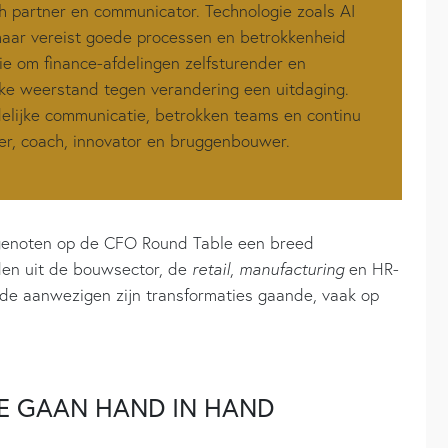
ch partner en communicator. Technologie zoals AI
aar vereist goede processen en betrokkenheid
ie om finance-afdelingen zelfsturender en
ijke weerstand tegen verandering een uitdaging.
delijke communicatie, betrokken teams en continu
der, coach, innovator en bruggenbouwer.
genoten op de CFO Round Table een breed
den uit de bouwsector, de
retail
,
manufacturing
en HR-
 de aanwezigen zijn transformaties gaande, vaak op
E GAAN HAND IN HAND