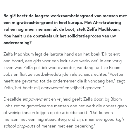
België heeft de laagste werkzaamheidsgraad van mensen met
een migratieachtergrond in heel Europa. Met AI-rekrutering
vallen nog meer mensen uit de boot, stelt Zelfa Madhloum.
Hoe haalt u de obstakels uit het sollicitatieproces van uw
onderneming?
Zelfa Madhloum legt de laatste hand aan het boek ‘Elk talent
aan boord, een gids voor een inclusieve werkvloer’. In een vorig
leven was Zelfa politiek woordvoerder, vandaag runt ze Bloom
Jobs en fluit ze voetbalwedstrijden als scheidsrechter. “Voetbal
heeft me gevormd tot de ondernemer die ik vandaag ben,” zegt
Zelfa,“het heeft mij
empowered
en vrijheid gegeven.”
Diezelfde
empowerment
en vrijheid geeft Zelfa door: bij Bloom
Jobs zet ze gemotiveerde mensen aan het werk die anders geen
of weinig kansen krijgen op de arbeidsmarkt. “Dat kunnen
mensen met een migratieachtergrond zijn, maar evengoed
high
school drop-outs
of mensen met een beperking.”