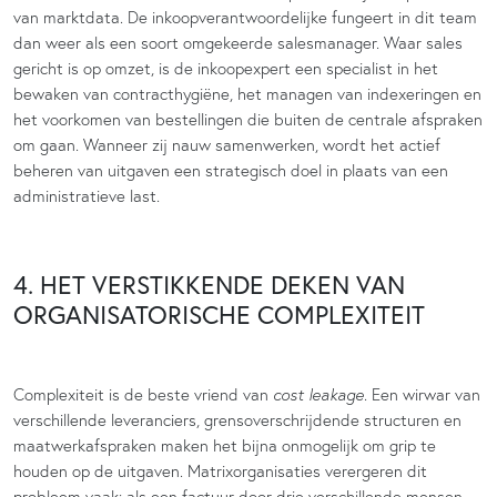
van marktdata. De inkoopverantwoordelijke fungeert in dit team
dan weer als een soort omgekeerde salesmanager. Waar sales
gericht is op omzet, is de inkoopexpert een specialist in het
bewaken van contracthygiëne, het managen van indexeringen en
het voorkomen van bestellingen die buiten de centrale afspraken
om gaan. Wanneer zij nauw samenwerken, wordt het actief
beheren van uitgaven een strategisch doel in plaats van een
administratieve last.
4. HET VERSTIKKENDE DEKEN VAN
ORGANISATORISCHE COMPLEXITEIT
Complexiteit is de beste vriend van
cost leakage
. Een wirwar van
verschillende leveranciers, grensoverschrijdende structuren en
maatwerkafspraken maken het bijna onmogelijk om grip te
houden op de uitgaven. Matrixorganisaties verergeren dit
probleem vaak: als een factuur door drie verschillende mensen