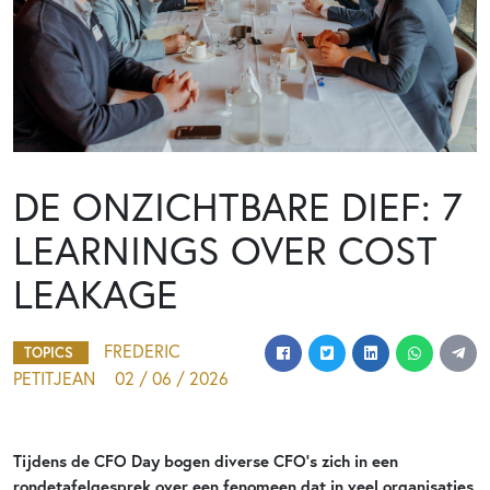
DE ONZICHTBARE DIEF: 7
LEARNINGS OVER COST
LEAKAGE
FREDERIC
TOPICS
PETITJEAN
02 / 06 / 2026
Tijdens de CFO Day bogen diverse CFO’s zich in een
rondetafelgesprek over een fenomeen dat in veel organisaties