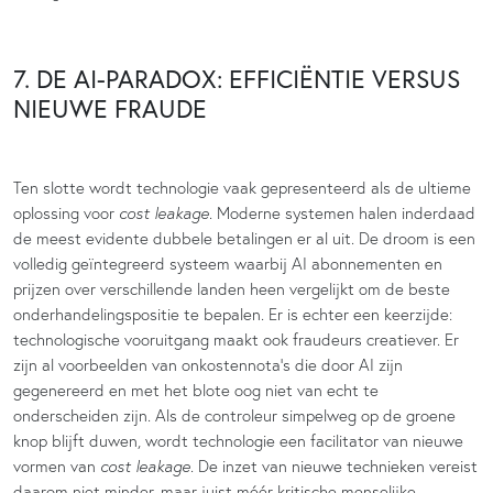
7. DE AI-PARADOX: EFFICIËNTIE VERSUS
NIEUWE FRAUDE
Ten slotte wordt technologie vaak gepresenteerd als de ultieme
oplossing voor
cost leakage
. Moderne systemen halen inderdaad
de meest evidente dubbele betalingen er al uit. De droom is een
volledig geïntegreerd systeem waarbij AI abonnementen en
prijzen over verschillende landen heen vergelijkt om de beste
onderhandelingspositie te bepalen. Er is echter een keerzijde:
technologische vooruitgang maakt ook fraudeurs creatiever. Er
zijn al voorbeelden van onkostennota’s die door AI zijn
gegenereerd en met het blote oog niet van echt te
onderscheiden zijn. Als de controleur simpelweg op de groene
knop blijft duwen, wordt technologie een facilitator van nieuwe
vormen van
cost leakage
. De inzet van nieuwe technieken vereist
daarom niet minder, maar juist méér kritische menselijke