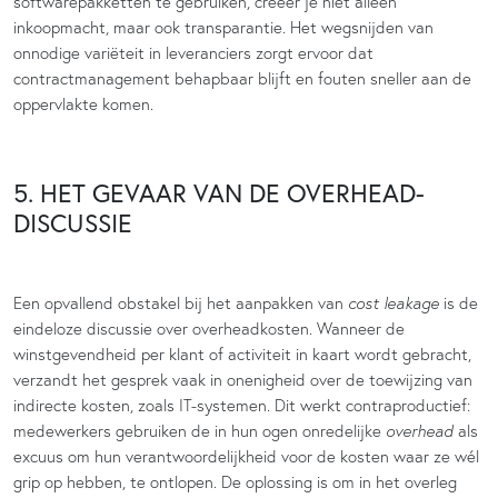
softwarepakketten te gebruiken, creëer je niet alleen
inkoopmacht, maar ook transparantie. Het wegsnijden van
onnodige variëteit in leveranciers zorgt ervoor dat
contractmanagement behapbaar blijft en fouten sneller aan de
oppervlakte komen.
5. HET GEVAAR VAN DE OVERHEAD-
DISCUSSIE
Een opvallend obstakel bij het aanpakken van
cost leakage
is de
eindeloze discussie over overheadkosten. Wanneer de
winstgevendheid per klant of activiteit in kaart wordt gebracht,
verzandt het gesprek vaak in onenigheid over de toewijzing van
indirecte kosten, zoals IT-systemen. Dit werkt contraproductief:
medewerkers gebruiken de in hun ogen onredelijke
overhead
als
excuus om hun verantwoordelijkheid voor de kosten waar ze wél
grip op hebben, te ontlopen. De oplossing is om in het overleg