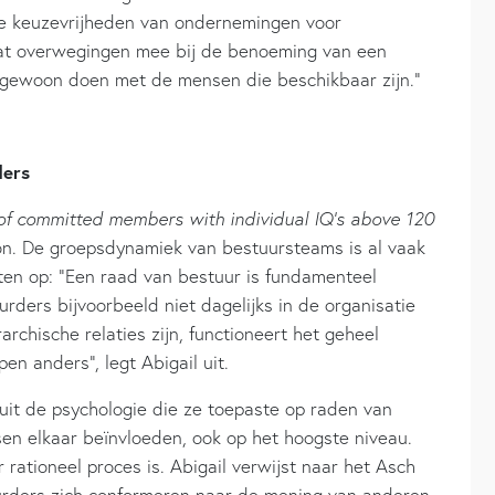
e keuzevrijheden van ondernemingen voor
 wat overwegingen mee bij de benoeming van een
t gewoon doen met de mensen die beschikbaar zijn.”
ders
f committed members with individual IQ’s above 120
oon. De groepsdynamiek van bestuursteams is al vaak
hten op: “Een raad van bestuur is fundamenteel
ders bijvoorbeeld niet dagelijks in de organisatie
archische relaties zijn, functioneert het geheel
n anders”, legt Abigail uit.
uit de psychologie die ze toepaste op raden van
sen elkaar beïnvloeden, ook op het hoogste niveau.
rationeel proces is. Abigail verwijst naar het Asch
urders zich conformeren naar de mening van anderen.