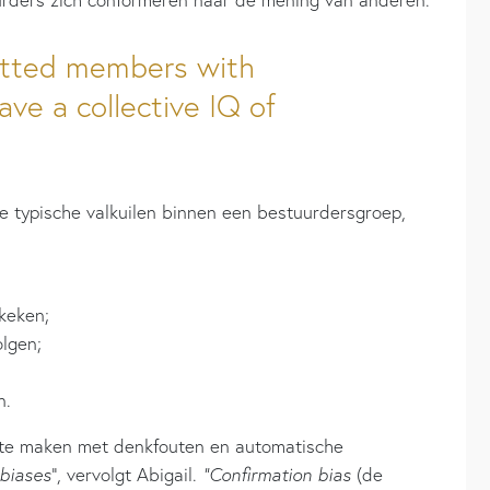
itted members with
ave a collective IQ of
e typische valkuilen binnen een bestuurdersgroep,
keken;
lgen;
n.
s te maken met denkfouten en automatische
biases
”, vervolgt Abigail.
“Confirmation bias
(de