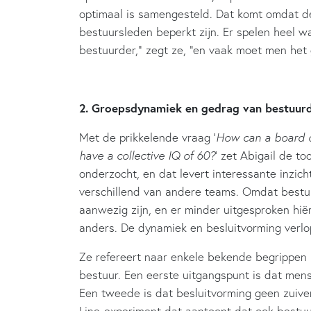
optimaal is samengesteld. Dat komt omdat d
bestuursleden beperkt zijn. Er spelen heel
bestuurder,” zegt ze, “en vaak moet men he
2. Groepsdynamiek en gedrag van bestuur
Met de prikkelende vraag ‘
How can a board o
have a collective IQ of 60?
’ zet Abigail de t
onderzocht, en dat levert interessante inzic
verschillend van andere teams. Omdat bestuur
aanwezig zijn, en er minder uitgesproken hiër
anders. De dynamiek en besluitvorming verlope
Ze refereert naar enkele bekende begrippen 
bestuur. Een eerste uitgangspunt is dat men
Een tweede is dat besluitvorming geen zuiver 
Line-experiment dat aantoont dat ook bestu