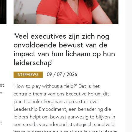
‘Veel executives zijn zich nog
onvoldoende bewust van de
impact van hun lichaam op hun
leiderschap’
09 / 07 / 2026
INTERVIEWS
et
‘How to play without a field?’ Dat is het
n.
centrale thema van ons Executive Forum dit
jaar. Heinrike Bergmans spreekt er over
Leadership Embodiment, een benadering die
leiders helpt om bewust aanwezig te blijven in
t
een steeds veranderend strategisch speelveld.
Want leiderschap zit niet alleen in wat je denkt