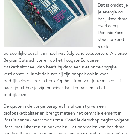
Dat is omdat je
je energie op
het juiste ritme
overbrengt.”
Dominic Rossi
staat bekend
als de
persoonlijke coach van heel wat Belgische topsporters. Als onze
Belgian Cats schitteren op het hoogste Europese
basketbaltoneel, dan heeft hij daar een niet onbelangrijke
verdienste in. Inmiddels zet hij zijn aanpak ook in voor
bedrijfsleiders. In zijn boek ‘Op het ritme van je team’ legt hij
haarfijn uit hoe je zijn principes kan toepassen in het
bedrijfsleven.
De quote in de vorige paragraaf is afkomstig van een
profbasketbalster en brengt meteen het centrale element in
Rossi’s aanpak naar voor: ritme. Goed leiderschap begint volgens
Rossi met luisteren en aanvoelen. Het aanvoelen van het ritme
van jezelf en van je team is voor hem de sleutel tot het creëren