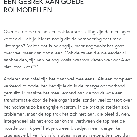
EEN GEBREK AAN GOEDE
ROLMODELLEN
Over die derde en meteen ook laatste stelling zijn de meningen
verdeeld. Heb je leiders nodig die de verandering écht mee
uitdragen? “Zeker, dat is belangrijk, maar nogmaals: het gaat
over veel meer dan dat alleen. Ook de zaken die we eerder al
aanhaalden, zijn van belang. Zoals: waarom kiezen we voor A en
niet voor B of C?”
Anderen aan tafel zijn het daar wel mee eens. “Als een compleet
verkeerd rolmodel het bedrijf leidt, is de
change
op voorhand
gefnuikt. Ik maakte het mee: iemand aan de top duwde een
transformatie door de hele organisatie, zonder veel context over
het nochtans zo belangrijke waarom. In de praktijk stelden zich
problemen, maar de top trok het zich niet aan, die bleef duwen.
Integendeel, als het erop aankwam, verdween de top met de
noorderzon. Ik geef het je op een blaadje: in een dergelijke
organisatie blijven transformaties maar aanslepen. Je moet dan