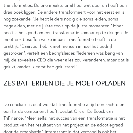
transformaties. De ene maakte er al heel wat door en heeft een
draaiboek liggen. De andere transformeert voor het eerst en is
nog zoekende. “Je hebt leiders nodig die soms leiden, soms
begeleiden, met de juiste tools op de juiste momenten.” Maar
nooit is het goed om een transformatie zomaar op te dringen. Je
moet ook beseffen welke impact transformatie heeft in de
praktijk. “Daarvoor heb ik met mensen in heel het bedrijf
gesproken”, vertelt een bedrijfsleider. “Iedereen was bang van
mij, de zoveelste CEO die weer alles zou veranderen, maar dat is
gelukt, omdat ik eerst heb geluisterd.”
ZES BATTERIJEN DIE JE MOET OPLADEN
De conclusie is echt wel dat transformatie altijd een zachte en
een harde component heeft, besluit Olivier De Boeck van
TriFinance. “Meer zelfs: het succes van een transformatie is het
product van het resultaat van het project en de adoptiegraad
door de organisatie.” Interessant in dat verband is ook het