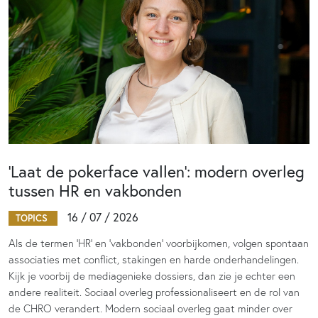
‘Laat de pokerface vallen’: modern overleg
tussen HR en vakbonden
16 / 07 / 2026
TOPICS
Als de termen 'HR' en 'vakbonden' voorbijkomen, volgen spontaan
associaties met conflict, stakingen en harde onderhandelingen.
Kijk je voorbij de mediagenieke dossiers, dan zie je echter een
andere realiteit. Sociaal overleg professionaliseert en de rol van
de CHRO verandert. Modern sociaal overleg gaat minder over