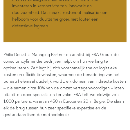
investeren in kernactiviteiten, innovatie en
duurzaamheid. Dat maakt kostenoptimalisatie een
hefboom voor duurzame groei, niet louter een
defensieve ingreep.
Philip Declat is Managing Partner en analist bij ERA Group, de
consultancyfirma die bedrijven helpt om hun werking te
optimaliseren. Zelf legt hij zich voornamelijk toe op logistieke
kosten en efficiëntiewinsten, waarmee de benadering van het
bureau helemaal duidelijk wordt: elk domein van indirecte kosten
– die samen circa 10% van de omzet vertegenwoordigen – laten
uitspitten door specialisten ter zake. ERA telt wereldwijd zo’n
1.000 partners, waarvan 450 in Europa en 20 in België. Die slaan
elk de brug tussen hun zeer specifieke expertise en de
gestandaardiseerde methodologie.