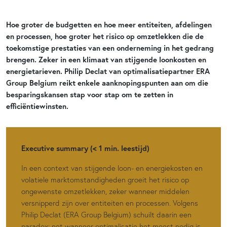
Hoe groter de budgetten en hoe meer entiteiten, afdelingen
en processen, hoe groter het risico op omzetlekken die de
toekomstige prestaties van een onderneming in het gedrang
brengen. Zeker in een klimaat van stijgende loonkosten en
energietarieven. Philip Declat van optimalisatiepartner ERA
Group Belgium reikt enkele aanknopingspunten aan om die
besparingskansen stap voor stap om te zetten in
efficiëntiewinsten.
Executive summary (< 1 min. leestijd)
In een context van stijgende loon- en energiekosten en
volatiele marktomstandigheden groeit het risico op
ongewenste omzetlekken, zeker wanneer middelen
versnipperd zijn over entiteiten en processen. Volgens
Philip Declat (ERA Group Belgium) schuilt daarin een
paradox: net wanneer optimalisatie het meest nodig is,