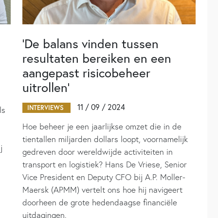
d
‘De balans vinden tussen
resultaten bereiken en een
aangepast risicobeheer
uitrollen’
11 / 09 / 2024
INTERVIEWS
ls
Hoe beheer je een jaarlijkse omzet die in de
tientallen miljarden dollars loopt, voornamelijk
j
gedreven door wereldwijde activiteiten in
transport en logistiek? Hans De Vriese, Senior
Vice President en Deputy CFO bij A.P. Moller-
Maersk (APMM) vertelt ons hoe hij navigeert
doorheen de grote hedendaagse financiële
uitdagingen.