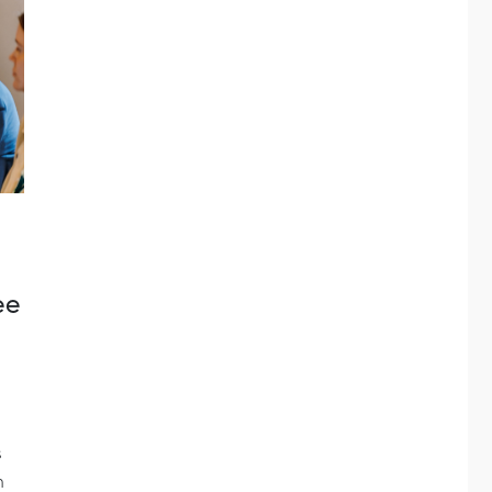
ee
s
n