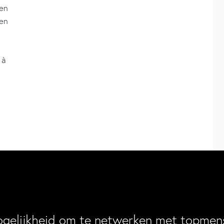
 en
en
 à
ogelijkheid om te netwerken met topmens