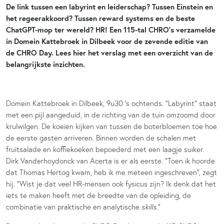
De link tussen een labyrint en leiderschap? Tussen Einstein en
het regeerakkoord? Tussen reward systems en de beste
ChatGPT-mop ter wereld? HR! Een 115-tal CHRO’s verzamelde
in Domein Kattebroek in Dilbeek voor de zevende editie van
de CHRO Day. Lees hier het verslag met een overzicht van de
belangrijkste inzichten.
Domein Kattebroek in Dilbeek, 9u30 ‘s ochtends. “Labyrint” staat
met een pijl aangeduid, in de richting van de tuin omzoomd door
krulwilgen. De koeien kijken van tussen de boterbloemen toe hoe
de eerste gasten arriveren. Binnen worden de schalen met
fruitsalade en koffiekoeken bepoederd met een laagje suiker.
Dirk Vanderhoydonck van Acerta is er als eerste. “Toen ik hoorde
dat Thomas Hertog kwam, heb ik me meteen ingeschreven”, zegt
hij. “Wist je dat veel HR-mensen ook fysicus zijn? Ik denk dat het
iets te maken heeft met de breedte van de opleiding, de
combinatie van praktische en analytische
skills
.”