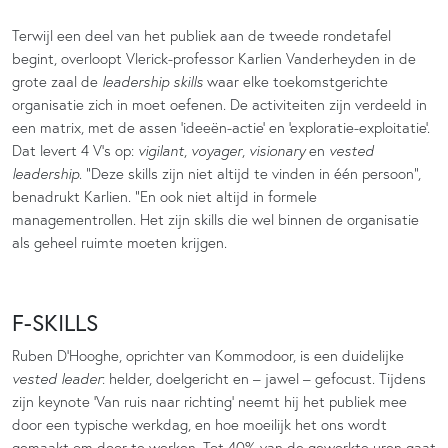
Terwijl een deel van het publiek aan de tweede rondetafel
begint, overloopt Vlerick-professor Karlien Vanderheyden in de
grote zaal de
leadership skills
waar elke toekomstgerichte
organisatie zich in moet oefenen. De activiteiten zijn verdeeld in
een matrix, met de assen ‘ideeën-actie’ en ‘exploratie-exploitatie’.
Dat levert 4 V’s op:
vigilant
,
voyager
,
visionary
en
vested
leadership
. “Deze skills zijn niet altijd te vinden in één persoon”,
benadrukt Karlien. “En ook niet altijd in formele
managementrollen. Het zijn skills die wel binnen de organisatie
als geheel ruimte moeten krijgen.
F-SKILLS
Ruben D’Hooghe, oprichter van Kommodoor, is een duidelijke
vested leader
: helder, doelgericht en – jawel – gefocust. Tijdens
zijn keynote ‘Van ruis naar richting’ neemt hij het publiek mee
door een typische werkdag, en hoe moeilijk het ons wordt
gemaakt om door te werken. Tot 40% van de gewerkte uren gaat