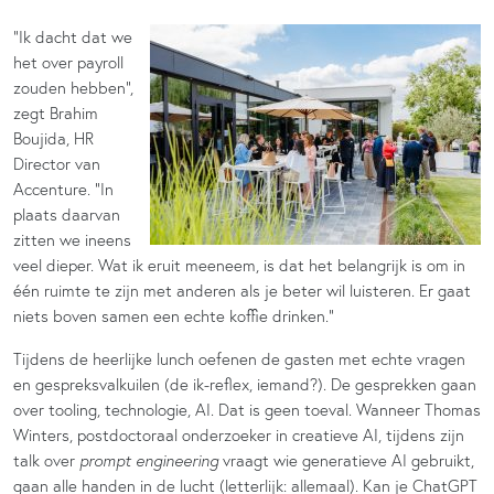
“Ik dacht dat we
het over payroll
zouden hebben”,
zegt Brahim
Boujida, HR
Director van
Accenture. “In
plaats daarvan
zitten we ineens
veel dieper. Wat ik eruit meeneem, is dat het belangrijk is om in
één ruimte te zijn met anderen als je beter wil luisteren. Er gaat
niets boven samen een echte koffie drinken.”
Tijdens de heerlijke lunch oefenen de gasten met echte vragen
en gespreksvalkuilen (de ik-reflex, iemand?). De gesprekken gaan
over tooling, technologie, AI. Dat is geen toeval. Wanneer Thomas
Winters, postdoctoraal onderzoeker in creatieve AI, tijdens zijn
talk over
prompt engineering
vraagt wie generatieve AI gebruikt,
gaan alle handen in de lucht (letterlijk: allemaal). Kan je ChatGPT