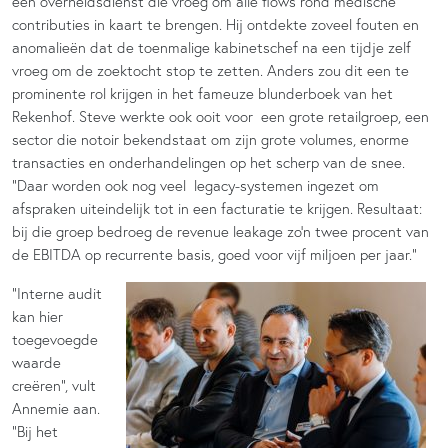
een overheidsdienst die vroeg om alle flows rond medische
contributies in kaart te brengen. Hij ontdekte zoveel fouten en
anomalieën dat de toenmalige kabinetschef na een tijdje zelf
vroeg om de zoektocht stop te zetten. Anders zou dit een te
prominente rol krijgen in het fameuze blunderboek van het
Rekenhof. Steve werkte ook ooit voor een grote retailgroep, een
sector die notoir bekendstaat om zijn grote volumes, enorme
transacties en onderhandelingen op het scherp van de snee.
“Daar worden ook nog veel legacy-systemen ingezet om
afspraken uiteindelijk tot in een facturatie te krijgen. Resultaat:
bij die groep bedroeg de revenue leakage zo’n twee procent van
de EBITDA op recurrente basis, goed voor vijf miljoen per jaar.”
“Interne audit
kan hier
toegevoegde
waarde
creëren”, vult
Annemie aan.
“Bij het