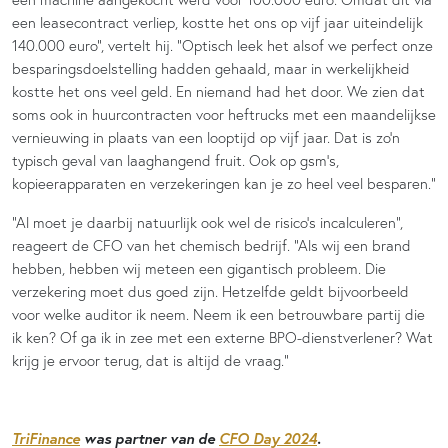
een leasecontract verliep, kostte het ons op vijf jaar uiteindelijk
140.000 euro”, vertelt hij. “Optisch leek het alsof we perfect onze
besparingsdoelstelling hadden gehaald, maar in werkelijkheid
kostte het ons veel geld. En niemand had het door. We zien dat
soms ook in huurcontracten voor heftrucks met een maandelijkse
vernieuwing in plaats van een looptijd op vijf jaar. Dat is zo’n
typisch geval van laaghangend fruit. Ook op gsm’s,
kopieerapparaten en verzekeringen kan je zo heel veel besparen.”
“Al moet je daarbij natuurlijk ook wel de risico’s incalculeren”,
reageert de CFO van het chemisch bedrijf. “Als wij een brand
hebben, hebben wij meteen een gigantisch probleem. Die
verzekering moet dus goed zijn. Hetzelfde geldt bijvoorbeeld
voor welke auditor ik neem. Neem ik een betrouwbare partij die
ik ken? Of ga ik in zee met een externe BPO-dienstverlener? Wat
krijg je ervoor terug, dat is altijd de vraag.”
TriFinance
was partner van de
CFO Day 2024
.