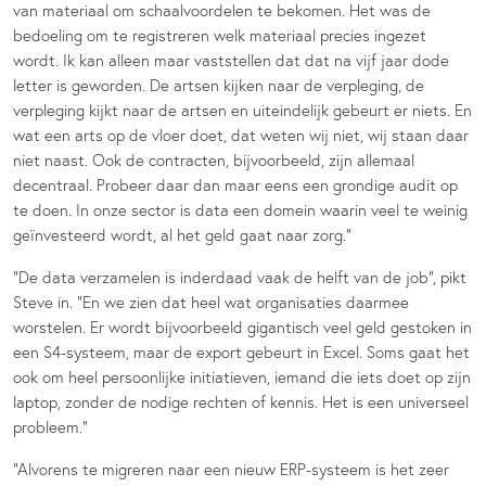
van materiaal om schaalvoordelen te bekomen. Het was de
bedoeling om te registreren welk materiaal precies ingezet
wordt. Ik kan alleen maar vaststellen dat dat na vijf jaar dode
letter is geworden. De artsen kijken naar de verpleging, de
verpleging kijkt naar de artsen en uiteindelijk gebeurt er niets. En
wat een arts op de vloer doet, dat weten wij niet, wij staan daar
niet naast. Ook de contracten, bijvoorbeeld, zijn allemaal
decentraal. Probeer daar dan maar eens een grondige audit op
te doen. In onze sector is data een domein waarin veel te weinig
geïnvesteerd wordt, al het geld gaat naar zorg.”
“De data verzamelen is inderdaad vaak de helft van de job”, pikt
Steve in. “En we zien dat heel wat organisaties daarmee
worstelen. Er wordt bijvoorbeeld gigantisch veel geld gestoken in
een S4-systeem, maar de export gebeurt in Excel. Soms gaat het
ook om heel persoonlijke initiatieven, iemand die iets doet op zijn
laptop, zonder de nodige rechten of kennis. Het is een universeel
probleem.”
“Alvorens te migreren naar een nieuw ERP-systeem is het zeer