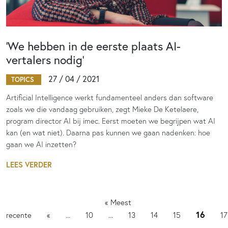
‘We hebben in de eerste plaats AI-
vertalers nodig’
27 / 04 / 2021
TOPICS
Artificial Intelligence werkt fundamenteel anders dan software
zoals we die vandaag gebruiken, zegt Mieke De Ketelaere,
program director AI bij imec. Eerst moeten we begrijpen wat AI
kan (en wat niet). Daarna pas kunnen we gaan nadenken: hoe
gaan we AI inzetten?
LEES VERDER
« Meest
16
...
...
recente
«
10
13
14
15
17