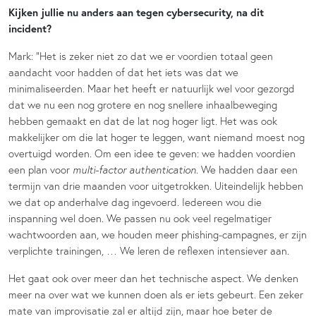
Kijken jullie nu anders aan tegen cybersecurity, na dit
incident?
Mark: “Het is zeker niet zo dat we er voordien totaal geen
aandacht voor hadden of dat het iets was dat we
minimaliseerden. Maar het heeft er natuurlijk wel voor gezorgd
dat we nu een nog grotere en nog snellere inhaalbeweging
hebben gemaakt en dat de lat nog hoger ligt. Het was ook
makkelijker om die lat hoger te leggen, want niemand moest nog
overtuigd worden. Om een idee te geven: we hadden voordien
een plan voor
multi-factor authentication
. We hadden daar een
termijn van drie maanden voor uitgetrokken. Uiteindelijk hebben
we dat op anderhalve dag ingevoerd. Iedereen wou die
inspanning wel doen. We passen nu ook veel regelmatiger
wachtwoorden aan, we houden meer phishing-campagnes, er zijn
verplichte trainingen, … We leren de reflexen intensiever aan.
Het gaat ook over meer dan het technische aspect. We denken
meer na over wat we kunnen doen als er iets gebeurt. Een zeker
mate van improvisatie zal er altijd zijn, maar hoe beter de