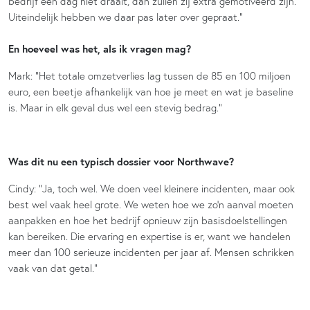
bedrijf een dag niet draait, dan zullen zij extra gemotiveerd zijn.
Uiteindelijk hebben we daar pas later over gepraat.”
En hoeveel was het, als ik vragen mag?
Mark: “Het totale omzetverlies lag tussen de 85 en 100 miljoen
euro, een beetje afhankelijk van hoe je meet en wat je baseline
is. Maar in elk geval dus wel een stevig bedrag.”
Was dit nu een typisch dossier voor Northwave?
Cindy: “Ja, toch wel. We doen veel kleinere incidenten, maar ook
best wel vaak heel grote. We weten hoe we zo’n aanval moeten
aanpakken en hoe het bedrijf opnieuw zijn basisdoelstellingen
kan bereiken. Die ervaring en expertise is er, want we handelen
meer dan 100 serieuze incidenten per jaar af. Mensen schrikken
vaak van dat getal.”