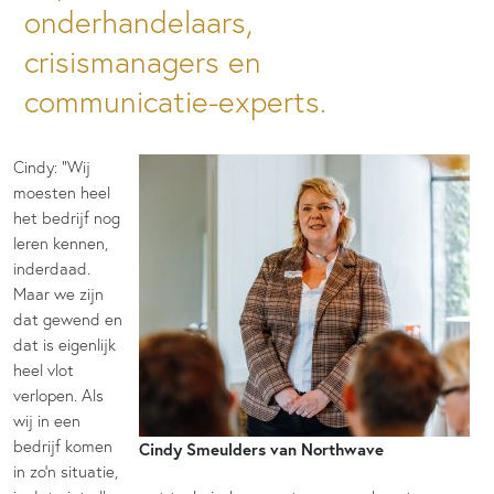
onderhandelaars,
crisismanagers en
communicatie-experts.
Cindy: “Wij
moesten heel
het bedrijf nog
leren kennen,
inderdaad.
Maar we zijn
dat gewend en
dat is eigenlijk
heel vlot
verlopen. Als
wij in een
bedrijf komen
Cindy Smeulders van Northwave
in zo’n situatie,