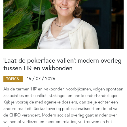
‘Laat de pokerface vallen’: modern overleg
tussen HR en vakbonden
16 / 07 / 2026
TOPICS
Als de termen 'HR' en 'vakbonden' voorbijkomen, volgen spontaan
associaties met conflict, stakingen en harde onderhandelingen.
Kijk je voorbij de mediagenieke dossiers, dan zie je echter een
andere realiteit. Sociaal overleg professionaliseert en de rol van
de CHRO verandert. Modern sociaal overleg gaat minder over
winnen of verliezen en meer om relaties, vertrouwen en het