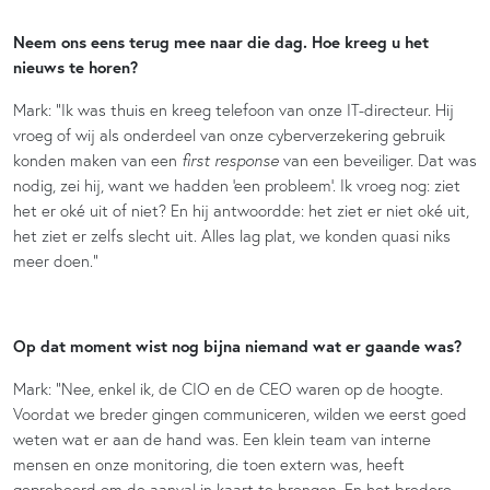
Neem ons eens terug mee naar die dag. Hoe kreeg u het
nieuws te horen?
Mark: “Ik was thuis en kreeg telefoon van onze IT-directeur. Hij
vroeg of wij als onderdeel van onze cyberverzekering gebruik
konden maken van een
first response
van een beveiliger. Dat was
nodig, zei hij, want we hadden ‘een probleem’. Ik vroeg nog: ziet
het er oké uit of niet? En hij antwoordde: het ziet er niet oké uit,
het ziet er zelfs slecht uit. Alles lag plat, we konden quasi niks
meer doen.”
Op dat moment wist nog bijna niemand wat er gaande was?
Mark: “Nee, enkel ik, de CIO en de CEO waren op de hoogte.
Voordat we breder gingen communiceren, wilden we eerst goed
weten wat er aan de hand was. Een klein team van interne
mensen en onze monitoring, die toen extern was, heeft
geprobeerd om de aanval in kaart te brengen. En het bredere