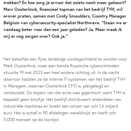
trekken? En hoe zorg je ervoor dat zoiets nooit meer gebeurt?
Marc Oosterlinck, financieel topman van het bedrijf TVH, wil
erover praten, samen met Cindy Smeulders, Country Manager
Belgium van cybersecurity-specialist Northwave. “Staan we er
vandaag beter voor dan een jaar geleden? Ja. Maar maak ik
mij er nog zorgen over? Ook ja.”
Het beloofde een fijne, landerige zondagochtend te worden voor
Mark Oosterlinck, maar een bende Russische cybercriminelen
stuurde 19 mei 2023 een heel andere richting uit. In de nacht
daarvoor hadden ze de interne IT-systemen van het bedrijf TVH
in Waregem, waarvan Oosterlinck CFO is, platgelegd en
versleuteld. De impact van die actie was gigantisch, want TVH is
bepaald geen kmo’tje. Het bedrijf distribueert onderdelen van
industriële machines en boekt een omzet van zo’n 1,6 miljard
euro. Het is actief in 90 afdelingen wereldwijd en heeft zo’n
5.000 mensen op de loonlijst.