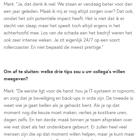
Mark: “Ja, dat denk ik wel. We staan er vandaag beter voor dan
een jaar geleden. Maak ik mij er nog altijd zorgen over? Dat ook,
omdat het zo’n potentiële impact heeft. Het is niet dat ik er
slecht van slaap, maar het speelt toch altijd ergens in het
achterhoofd mee. Los van de schade aan het bedrijf waren het
ook zeer intense weken. Je zit eigenlijk 24/7 op een soort
rollercoaster. En niet bepaald de meest prettige.”
Om af te sluiten: welke drie tips zou u uw collega’s willen
meegeven?
Mark: “De eerste ligt voor de hand: hou je IT-systeem in topvorm,
en zorg dat je beveiliging en back-ups in orde zijn. De tweede is:
weet wie je gaat bellen als je gehackt bent. Als je op dat
moment nog die keuze moet maken, verlies je kostbare uren,
dagen zelfs. En ten derde: maak binnen je team afspraken over
wie wat doet als het ondenkbare gebeurt. Er zullen heel veel
mensen zijn die op dat moment willen helpen, maar je kunt maar